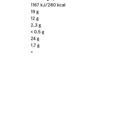
1167 kJ/280 kcal
19 g
12 g
2,3 g
< 0,5 g
24 g
1,7 g
-