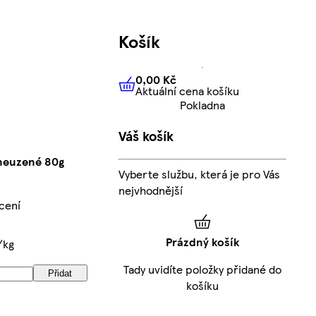
Košík
0,00 Kč
Aktuální cena košíku
0,00 Kč
Aktuální cena košíku
Pokladna
Váš košík
 neuzené 80g
Vyberte službu, která je pro Vás
nejvhodnější
cení
Prázdný košík
/kg
Tady uvidíte položky přidané do
Přidat
košíku