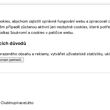
kies, abychom zajistili správné fungování webu a zpracovali 
ém případě zůstanou aktivní jen nezbytné cookies, které pot
odkaz Soukromí a cookies v patičce webu.
ících důvodů
azeného obsahu a reklamy, vytvářet uživatelské statistiky, uk
znam partnerů.
 Club
Inspirace
Léto