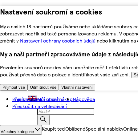
Nastavení soukromí a cookies
My a našich 18 partnerů používáme nebo ukládáme soubory coo
zobrazovat například také personalizovanou reklamu. V opačn
změnit v
Nastavení ochrany osobních údajů
nebo kliknutím na 
My a naši partneři zpracováváme údaje z následuj
Povolením souborů cookies nám umožníte měřit efektivitu zobr
používat přesná data o poloze a identifikovat vaše zařízení.
Se
Přijmout vše
Odmítnout vše
Vlastní nastavení
Přejít na hlavní obsah
English
Můj první nákup
Nápověda
Přeskočit na vyhledávání
Koupit teď
Oblíbené
Speciální nabídky
Online
Všechny kategorie