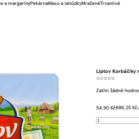
e a margaríny
Pekárna
Maso a lahůdky
Mražené
Trvanlivé
Liptov Korbáčiky
Zatím žádné hodno
686,25 Kč
54,90 Kč