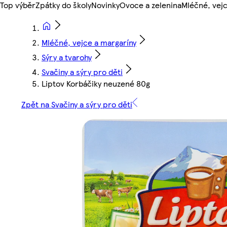
Top výběr
Zpátky do školy
Novinky
Ovoce a zelenina
Mléčné, vejc
Mléčné, vejce a margaríny
Sýry a tvarohy
Svačiny a sýry pro děti
Liptov Korbáčiky neuzené 80g
Zpět na Svačiny a sýry pro děti