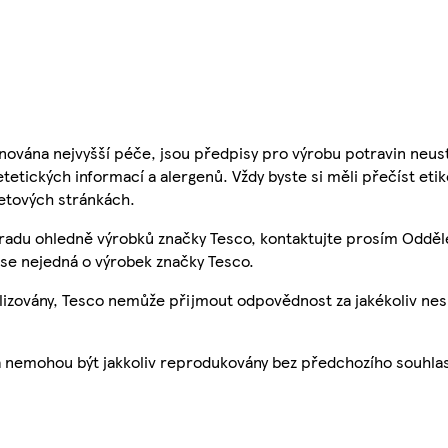
nována nejvyšší péče, jsou předpisy pro výrobu potravin neust
etetických informací a alergenů. Vždy byste si měli přečíst eti
etových stránkách.
 radu ohledně výrobků značky Tesco, kontaktujte prosím Odděl
se nejedná o výrobek značky Tesco.
ualizovány, Tesco nemůže přijmout odpovědnost za jakékoliv ne
a nemohou být jakkoliv reprodukovány bez předchozího souhla