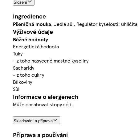
Složení
Ingredience
Pšeničná
mouka
, Jedlá sůl, Regulátor kyselosti: uhličit
Výživové údaje
Běžné hodnoty
Energetická hodnota
Tuky
- z toho nasycené mastné kyseliny
Sacharidy
- z toho cukry
Bílkoviny
Sůl
Informace o alergenech
Může obsahovat stopy sóji.
Skladování a příprava
Příprava a používání