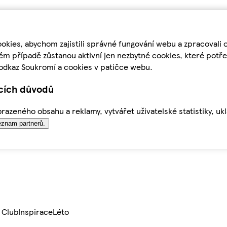
kies, abychom zajistili správné fungování webu a zpracovali 
ém případě zůstanou aktivní jen nezbytné cookies, které pot
odkaz Soukromí a cookies v patičce webu.
ících důvodů
azeného obsahu a reklamy, vytvářet uživatelské statistiky, uk
znam partnerů.
 Club
Inspirace
Léto