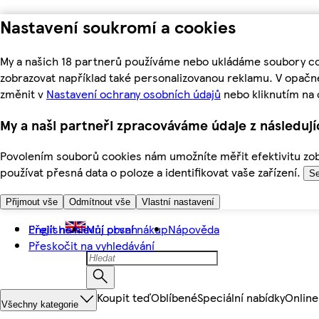
Nastavení soukromí a cookies
My a našich 18 partnerů používáme nebo ukládáme soubory coo
zobrazovat například také personalizovanou reklamu. V opačn
změnit v
Nastavení ochrany osobních údajů
nebo kliknutím na 
My a naši partneři zpracováváme údaje z následuj
Povolením souborů cookies nám umožníte měřit efektivitu zobr
používat přesná data o poloze a identifikovat vaše zařízení.
Se
Přijmout vše
Odmítnout vše
Vlastní nastavení
Přejít na hlavní obsah
English
Můj první nákup
Nápověda
Přeskočit na vyhledávání
Koupit teď
Oblíbené
Speciální nabídky
Online
Všechny kategorie