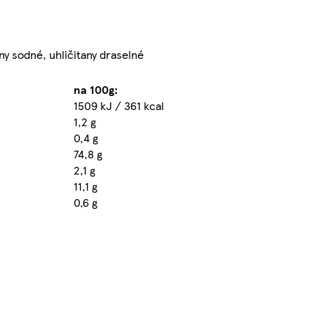
any sodné, uhličitany draselné
na 100g:
1509 kJ / 361 kcal
1,2 g
0,4 g
74,8 g
2,1 g
11,1 g
0,6 g