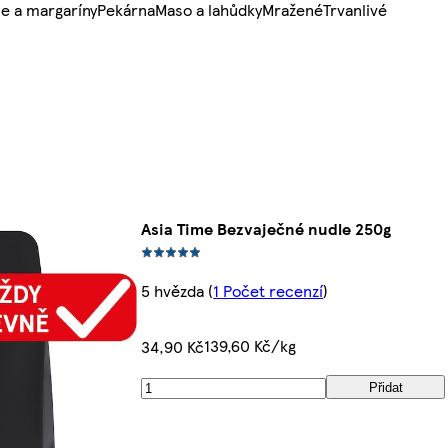
e a margaríny
Pekárna
Maso a lahůdky
Mražené
Trvanlivé
Asia Time Bezvaječné nudle 250g
5 hvězda
(
1 Počet recenzí
)
139,60 Kč/kg
34,90 Kč
Přidat