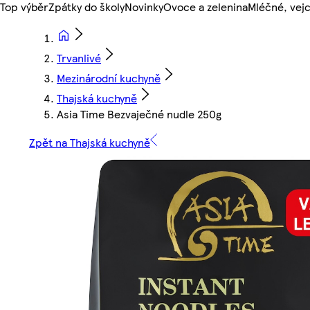
Top výběr
Zpátky do školy
Novinky
Ovoce a zelenina
Mléčné, vejc
Trvanlivé
Mezinárodní kuchyně
Thajská kuchyně
Asia Time Bezvaječné nudle 250g
Zpět na Thajská kuchyně