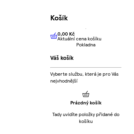
Košík
0,00 Kč
Aktuální cena košíku
0,00 Kč
Aktuální cena košíku
Pokladna
Váš košík
Vyberte službu, která je pro Vás
nejvhodnější
Prázdný košík
Tady uvidíte položky přidané do
košíku