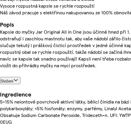
Vysoce rozpustná kapsle se rychle rozpouští
Náš závod pracuje s elektřinou nakupovanou ze 100% obnovite
Popis
Kapsle do myčky Jar Original All in One jsou účinné hned při 1
odstraňují i zaschlou mastnotu tak, aby vaše nádobí zářilo čist
slučuje tekutý i práškový čisticí prostředek v jedné účinné ka
rozpustný obal se rychle rozpouští, takže nádobí se začíná ih
navíc se kapsle tak snadno používají! Kapsli není třeba rozbalova
vložit do přihrádky myčky na mycí prostředek.
Složení
Ingredience
5-15% neiontové povrchově aktivní látky, bělicí činidla na bázi 
polykarboxyláty; <5% fosfonáty; enzymy, parfémy, Linalyl Aceta
Obsahuje Sodium Carbonate Peroxide, Trideceth-n. UFI: YW
0EUG