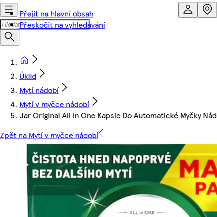
Přejít na hlavní obsah
Přeskočit na vyhledávání
Úklid
Mytí nádobí
Mytí v myčce nádobí
Jar Original All In One Kapsle Do Automatické Myčky Ná
Zpět na Mytí v myčce nádobí