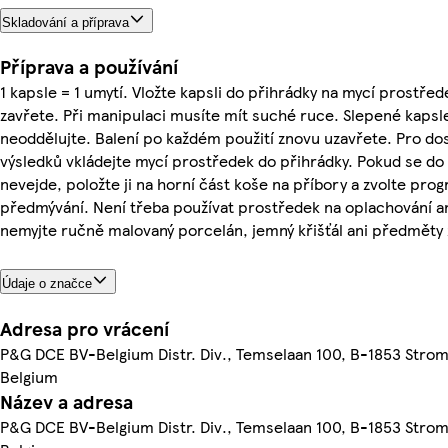
Skladování a příprava
Příprava a používání
1 kapsle = 1 umytí. Vložte kapsli do přihrádky na mycí prostře
zavřete. Při manipulaci musíte mít suché ruce. Slepené kapsle
neoddělujte. Balení po každém použití znovu uzavřete. Pro do
výsledků vkládejte mycí prostředek do přihrádky. Pokud se do 
nevejde, položte ji na horní část koše na příbory a zvolte pro
předmývání. Není třeba používat prostředek na oplachování an
nemyjte ručně malovaný porcelán, jemný křišťál ani předměty 
Údaje o značce
Adresa pro vrácení
P&G DCE BV-Belgium Distr. Div., Temselaan 100, B-1853 Stro
Belgium
Název a adresa
P&G DCE BV-Belgium Distr. Div., Temselaan 100, B-1853 Stro