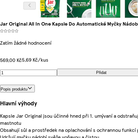
Jar Original All In One Kapsle Do Automatické Myčky Nádob
Zatím žádné hodnocení
5,69 Kč/kus
569,00 Kč
Přidat
Popis produktu
Hlavní výhody
Kapsle Jar Original jsou účinné hned při 1. umývaní a odstraňuj
mastnotu
Obsahují sůl a prostředek na oplachování s ochrannou funkcí p
Udržují myčku nádobí svěže voňavou a čistou