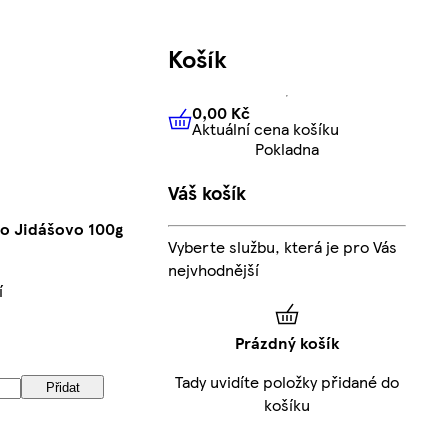
Košík
0,00 Kč
Aktuální cena košíku
0,00 Kč
Aktuální cena košíku
Pokladna
Váš košík
ho Jidášovo 100g
Vyberte službu, která je pro Vás
nejvhodnější
í
Prázdný košík
Tady uvidíte položky přidané do
Přidat
košíku