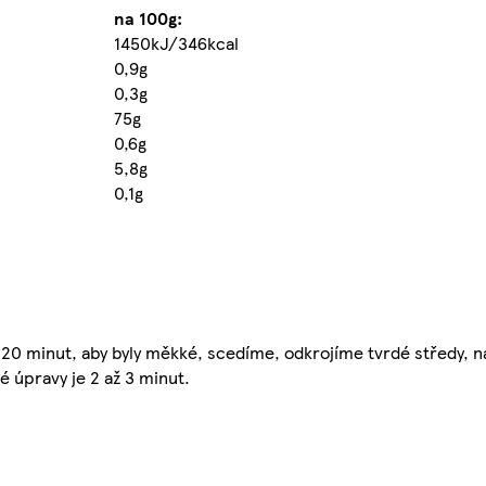
na 100g:
1450kJ/346kcal
0,9g
0,3g
75g
0,6g
5,8g
0,1g
20 minut, aby byly měkké, scedíme, odkrojíme tvrdé středy, n
 úpravy je 2 až 3 minut.