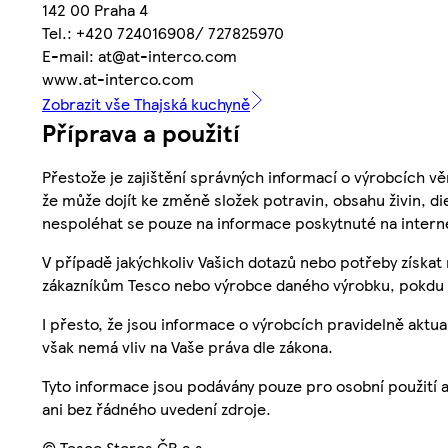
142 00 Praha 4
Tel.: +420 724016908/ 727825970
E-mail: at@at-interco.com
www.at-interco.com
Zobrazit vše Thajská kuchyně
Příprava a použití
Přestože je zajištění správných informací o výrobcích vě
že může dojít ke změně složek potravin, obsahu živin, di
nespoléhat se pouze na informace poskytnuté na intern
V případě jakýchkoliv Vašich dotazů nebo potřeby získat
zákazníkům Tesco nebo výrobce daného výrobku, pokdu 
I přesto, že jsou informace o výrobcích pravidelně akt
však nemá vliv na Vaše práva dle zákona.
Tyto informace jsou podávány pouze pro osobní použití 
ani bez řádného uvedení zdroje.
© Tesco Stores ČR a.s.