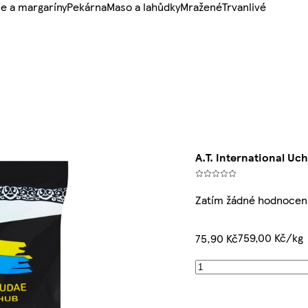
e a margaríny
Pekárna
Maso a lahůdky
Mražené
Trvanlivé
A.T. International Uc
Zatím žádné hodnocen
759,00 Kč/kg
75,90 Kč