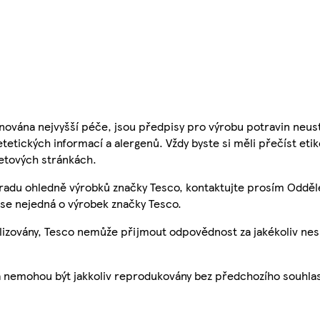
nována nejvyšší péče, jsou předpisy pro výrobu potravin neust
etetických informací a alergenů. Vždy byste si měli přečíst eti
etových stránkách.
 radu ohledně výrobků značky Tesco, kontaktujte prosím Odděl
se nejedná o výrobek značky Tesco.
ualizovány, Tesco nemůže přijmout odpovědnost za jakékoliv ne
a nemohou být jakkoliv reprodukovány bez předchozího souhla