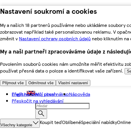
Nastavení soukromí a cookies
My a našich 18 partnerů používáme nebo ukládáme soubory coo
zobrazovat například také personalizovanou reklamu. V opačn
změnit v
Nastavení ochrany osobních údajů
nebo kliknutím na 
My a naši partneři zpracováváme údaje z následuj
Povolením souborů cookies nám umožníte měřit efektivitu zobr
používat přesná data o poloze a identifikovat vaše zařízení.
Se
Přijmout vše
Odmítnout vše
Vlastní nastavení
Přejít na hlavní obsah
English
Můj první nákup
Nápověda
Přeskočit na vyhledávání
Koupit teď
Oblíbené
Speciální nabídky
Online
Všechny kategorie