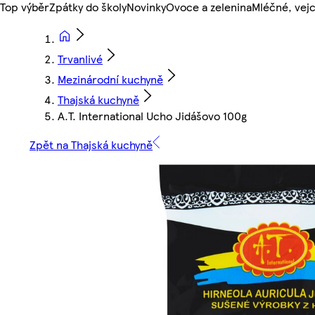
Top výběr
Zpátky do školy
Novinky
Ovoce a zelenina
Mléčné, vejc
Trvanlivé
Mezinárodní kuchyně
Thajská kuchyně
A.T. International Ucho Jidášovo 100g
Zpět na Thajská kuchyně