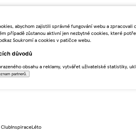
kies, abychom zajistili správné fungování webu a zpracovali 
ém případě zůstanou aktivní jen nezbytné cookies, které pot
odkaz Soukromí a cookies v patičce webu.
ících důvodů
azeného obsahu a reklamy, vytvářet uživatelské statistiky, uk
znam partnerů.
 Club
Inspirace
Léto