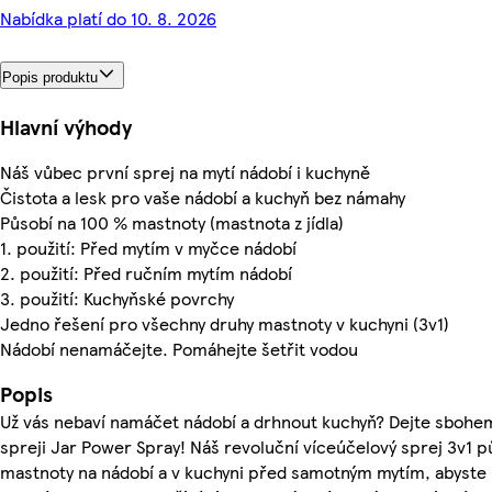
Nabídka platí do 10. 8. 2026
Popis produktu
Hlavní výhody
Náš vůbec první sprej na mytí nádobí i kuchyně
Čistota a lesk pro vaše nádobí a kuchyň bez námahy
Působí na 100 % mastnoty (mastnota z jídla)
1. použití: Před mytím v myčce nádobí
2. použití: Před ručním mytím nádobí
3. použití: Kuchyňské povrchy
Jedno řešení pro všechny druhy mastnoty v kuchyni (3v1)
Nádobí nenamáčejte. Pomáhejte šetřit vodou
Popis
Už vás nebaví namáčet nádobí a drhnout kuchyň? Dejte sbohe
spreji Jar Power Spray! Náš revoluční víceúčelový sprej 3v1 
mastnoty na nádobí a v kuchyni před samotným mytím, abyste 