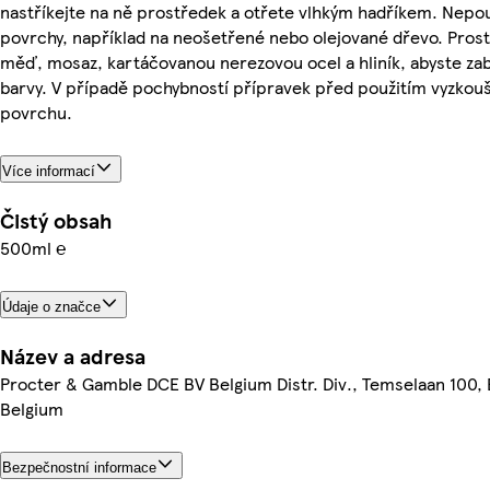
nastříkejte na ně prostředek a otřete vlhkým hadříkem. Nepo
povrchy, například na neošetřené nebo olejované dřevo. Pros
měď, mosaz, kartáčovanou nerezovou ocel a hliník, abyste zab
barvy. V případě pochybností přípravek před použitím vyzkouš
povrchu.
Více informací
Čistý obsah
500ml ℮
Údaje o značce
Název a adresa
Procter & Gamble DCE BV Belgium Distr. Div., Temselaan 100
Belgium
Bezpečnostní informace