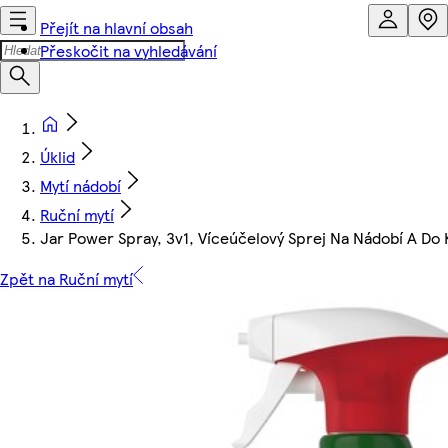
Přejít na hlavní obsah
Přeskočit na vyhledávání
Úklid
Mytí nádobí
Ruční mytí
Jar Power Spray, 3v1, Víceúčelový Sprej Na Nádobí A Do
Zpět na Ruční mytí