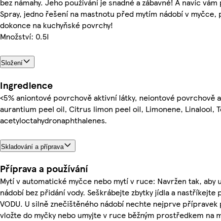
bez námahy. Jeho používání je snadné a zábavné! A navíc vám
Spray, jedno řešení na mastnotu před mytím nádobí v myčce,
dokonce na kuchyňské povrchy!
Množství: 0.5l
Složení
Ingredience
<5% aniontové povrchově aktivní látky, neiontové povrchově ak
aurantium peel oil, Citrus limon peel oil, Limonene, Linalool, 
acetyloctahydronaphthalenes.
Skladování a příprava
Příprava a používání
Mytí v automatické myčce nebo mytí v ruce: Navržen tak, aby u
nádobí bez přidání vody. Seškrábejte zbytky jídla a nastříkej
VODU. U silně znečištěného nádobí nechte nejprve přípravek 
vložte do myčky nebo umyjte v ruce běžným prostředkem na m