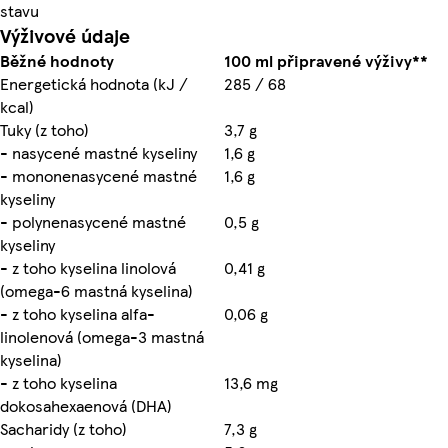
stavu
Výživové údaje
Běžné hodnoty
100 ml připravené výživy**
Energetická hodnota (kJ /
285 / 68
kcal)
Tuky (z toho)
3,7 g
- nasycené mastné kyseliny
1,6 g
- mononenasycené mastné
1,6 g
kyseliny
- polynenasycené mastné
0,5 g
kyseliny
- z toho kyselina linolová
0,41 g
(omega-6 mastná kyselina)
- z toho kyselina alfa-
0,06 g
linolenová (omega-3 mastná
kyselina)
- z toho kyselina
13,6 mg
dokosahexaenová (DHA)
Sacharidy (z toho)
7,3 g