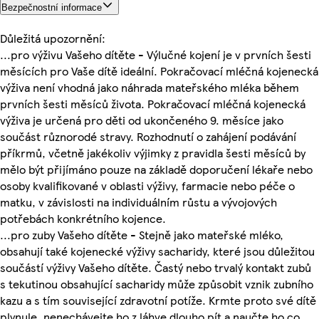
Bezpečnostní informace
Důležitá upozornění:
...pro výživu Vašeho dítěte - Výlučné kojení je v prvních šesti
měsících pro Vaše dítě ideální. Pokračovací mléčná kojenecká
výživa není vhodná jako náhrada mateřského mléka během
prvních šesti měsíců života. Pokračovací mléčná kojenecká
výživa je určená pro děti od ukončeného 9. měsíce jako
součást různorodé stravy. Rozhodnutí o zahájení podávání
příkrmů, včetně jakékoliv výjimky z pravidla šesti měsíců by
mělo být přijímáno pouze na základě doporučení lékaře nebo
osoby kvalifikované v oblasti výživy, farmacie nebo péče o
matku, v závislosti na individuálním růstu a vývojových
potřebách konkrétního kojence.
...pro zuby Vašeho dítěte - Stejně jako mateřské mléko,
obsahují také kojenecké výživy sacharidy, které jsou důležitou
součástí výživy Vašeho dítěte. Častý nebo trvalý kontakt zubů
s tekutinou obsahující sacharidy může způsobit vznik zubního
kazu a s tím související zdravotní potíže. Krmte proto své dítě
plynule, nenechávejte ho z láhve dlouho pít a naučte ho co