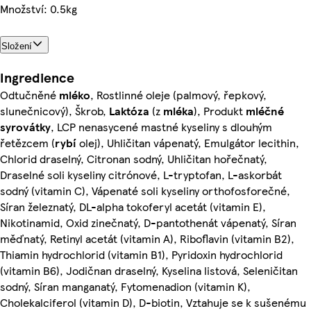
Množství: 0.5kg
Složení
Ingredience
Odtučněné
mléko
, Rostlinné oleje (palmový, řepkový,
slunečnicový), Škrob,
Laktóza
(z
mléka
), Produkt
mléčné
syrovátky
, LCP nenasycené mastné kyseliny s dlouhým
řetězcem (
rybí
olej), Uhličitan vápenatý, Emulgátor lecithin,
Chlorid draselný, Citronan sodný, Uhličitan hořečnatý,
Draselné soli kyseliny citrónové, L-tryptofan, L-askorbát
sodný (vitamin C), Vápenaté soli kyseliny orthofosforečné,
Síran železnatý, DL-alpha tokoferyl acetát (vitamin E),
Nikotinamid, Oxid zinečnatý, D-pantothenát vápenatý, Síran
měďnatý, Retinyl acetát (vitamin A), Riboflavin (vitamin B2),
Thiamin hydrochlorid (vitamin B1), Pyridoxin hydrochlorid
(vitamin B6), Jodičnan draselný, Kyselina listová, Seleničitan
sodný, Síran manganatý, Fytomenadion (vitamin K),
Cholekalciferol (vitamin D), D-biotin, Vztahuje se k sušenému