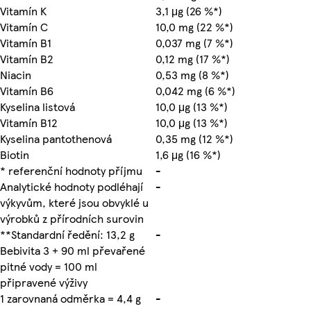
Vitamín K
3,1 μg (26 %*)
Vitamín C
10,0 mg (22 %*)
Vitamín B1
0,037 mg (7 %*)
Vitamín B2
0,12 mg (17 %*)
Niacin
0,53 mg (8 %*)
Vitamín B6
0,042 mg (6 %*)
Kyselina listová
10,0 μg (13 %*)
Vitamín B12
10,0 μg (13 %*)
Kyselina pantothenová
0,35 mg (12 %*)
Biotin
1,6 μg (16 %*)
* referenční hodnoty příjmu
-
Analytické hodnoty podléhají
-
výkyvům, které jsou obvyklé u
výrobků z přírodních surovin
**Standardní ředění: 13,2 g
-
Bebivita 3 + 90 ml převařené
pitné vody = 100 ml
připravené výživy
1 zarovnaná odměrka = 4,4 g
-