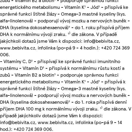
zubů - Vitamín B2 a biotin¹ - podporuje správnou funkci
energetického metabolismu - Vitamín K¹ - Jód¹ - přispívá ke
správné funkci štítné žlázy - Omega-3 mastné kyseliny (kys.
alfa-linolenová) - podporují vývoj mozku a nervových buněk -
DHA (kyselina dokosahexaenová)¹ - do 1. roku přispívá příjem
DHA k normálnímu vývoji zraku. ¹⁾ dle zákona. V případě
jakýchkoli dotazů jsme Vám k dispozici: info@bebivita.cz,
www.bebivita.cz, infolinka (po-pá 9 - 4 hodin.): +420 724 369
006.
- Vitamíny C, D¹ - přispívají ke správné funkci imunitního
systému - Vitamín D¹ - přispívá k normálnímu růstu kostí a
zubů - Vitamín B2 a biotin¹ - podporuje správnou funkci
energetického metabolismu - Vitamín K¹ - Jód¹ - přispívá k
správné funkci štítné žlázy - Omega-3 mastné kyseliny (kys.
alfa-linolenová) - podporují vývoj mozku a nervových buněk -
DHA (kyselina dokosahexaenová)¹ - do 1. roka přispívá denní
příjem DHA 100 mg k normálnímu vývoji zraku. ¹⁾ dle zákona. V
případě jakýchkoliv dotazů jsme Vám k dispozici:
info@bebivita.cz, www.bebivita.cz, infolinka (po-pá 9 - 14
hod.): +420 724 369 006.