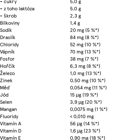
- cukry
5,0 g
- z toho laktóza
5,0 g
- škrob
2,3 g
Bílkoviny
1,4 g
Sodík
20 mg (5 %*)
Draslík
84 mg (8 %*)
Chloridy
52 mg (10 %*)
Vápník
70 mg (13 %*)
Fosfor
38 mg (7 %*)
Hořčík
6,3 mg (8 %*)
Železo
1,0 mg (13 %*)
Zinek
0,50 mg (10 %*)
Měď
0,054 mg (11 %*)
Jód
15 μg (19 %*)
Selen
3,9 μg (20 %*)
Mangan
0,0075 mg (1 %*)
Fluoridy
< 0,010 mg
Vitamín A
56 μg (14 %*)
Vitamín D
1,6 μg (23 %*)
Vitamín E
0,90 mg (18 %*)