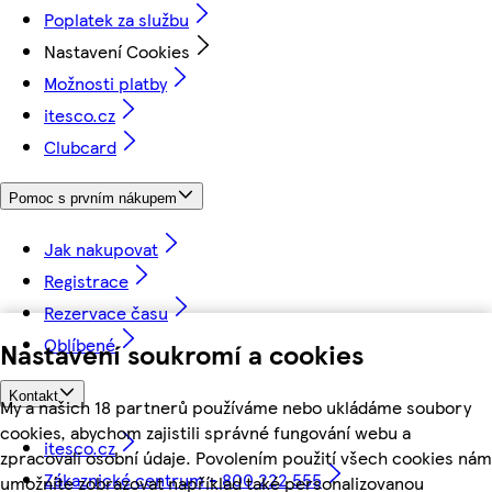
Poplatek za službu
Nastavení Cookies
Možnosti platby
itesco.cz
Clubcard
Pomoc s prvním nákupem
Jak nakupovat
Registrace
Rezervace času
Oblíbené
Nastavení soukromí a cookies
Kontakt
My a našich 18 partnerů používáme nebo ukládáme soubory
cookies, abychom zajistili správné fungování webu a
itesco.cz
zpracovali osobní údaje. Povolením použití všech cookies nám
Zákaznické centrum - 800 222 555
umožníte zobrazovat například také personalizovanou