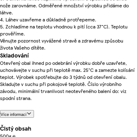
nože zarovnáme. Odměřené množství výrobku přidáme do
láhve.
4. Láhev uzavřeme a důkladně protřepeme.
5. Zchladíme na teplotu vhodnou k pití (cca 37°C). Teplotu
prověříme.
Věnujte pozornost vyvážené stravě a zdravému způsobu
života Vašeho dítěte.
Skladování
Otevřený obal ihned po odebrání výrobku dobře uzavřete,
uchovávejte v suchu při teplotě max. 25°C a zamezte kolísání
teplot. Výrobek spotřebujte do 3 týdnů od otevření obalu.
Skladujte v suchu při pokojové teplotě. Číslo výrobního
závodu, minimální trvanlivost neotevřeného balení do: viz
spodní strana.
Více informací
Čistý obsah
500g ℮