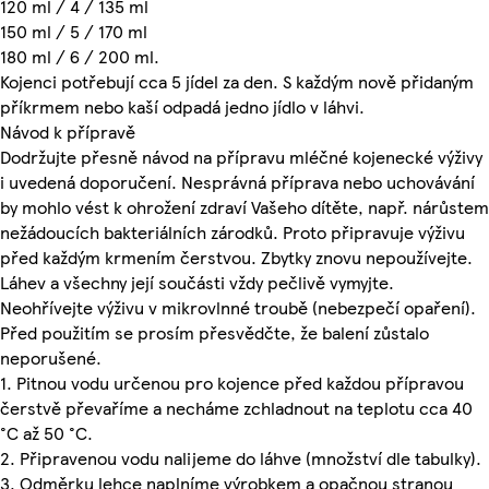
120 ml / 4 / 135 ml
150 ml / 5 / 170 ml
180 ml / 6 / 200 ml.
Kojenci potřebují cca 5 jídel za den. S každým nově přidaným
příkrmem nebo kaší odpadá jedno jídlo v láhvi.
Návod k přípravě
Dodržujte přesně návod na přípravu mléčné kojenecké výživy
i uvedená doporučení. Nesprávná příprava nebo uchovávání
by mohlo vést k ohrožení zdraví Vašeho dítěte, např. nárůstem
nežádoucích bakteriálních zárodků. Proto připravuje výživu
před každým krmením čerstvou. Zbytky znovu nepoužívejte.
Láhev a všechny její součásti vždy pečlivě vymyjte.
Neohřívejte výživu v mikrovlnné troubě (nebezpečí opaření).
Před použitím se prosím přesvědčte, že balení zůstalo
neporušené.
1. Pitnou vodu určenou pro kojence před každou přípravou
čerstvě převaříme a necháme zchladnout na teplotu cca 40
°C až 50 °C.
2. Připravenou vodu nalijeme do láhve (množství dle tabulky).
3. Odměrku lehce naplníme výrobkem a opačnou stranou