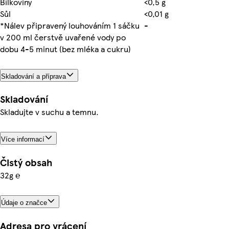
Bílkoviny
<0,5 g
Sůl
<0,01 g
*Nálev připravený louhováním 1 sáčku
-
v 200 ml čerstvě uvařené vody po
dobu 4-5 minut (bez mléka a cukru)
Skladování a příprava
Skladování
Skladujte v suchu a temnu.
Více informací
Čistý obsah
32g ℮
Údaje o značce
Adresa pro vrácení