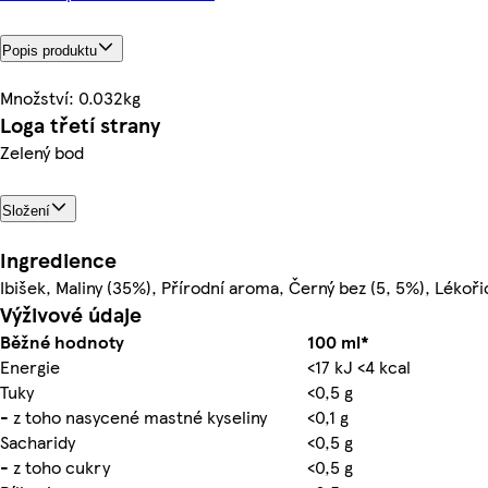
Popis produktu
Množství: 0.032kg
Loga třetí strany
Zelený bod
Složení
Ingredience
Ibišek, Maliny (35%), Přírodní aroma, Černý bez (5, 5%), Lékoři
Výživové údaje
Běžné hodnoty
100 ml*
Energie
<17 kJ <4 kcal
Tuky
<0,5 g
- z toho nasycené mastné kyseliny
<0,1 g
Sacharidy
<0,5 g
- z toho cukry
<0,5 g