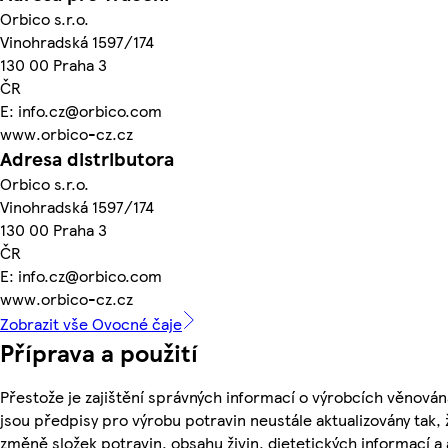
Orbico s.r.o.
Vinohradská 1597/174
130 00 Praha 3
ČR
E: info.cz@orbico.com
www.orbico-cz.cz
Adresa distributora
Orbico s.r.o.
Vinohradská 1597/174
130 00 Praha 3
ČR
E: info.cz@orbico.com
www.orbico-cz.cz
Zobrazit vše Ovocné čaje
Příprava a použití
Přestože je zajištění správných informací o výrobcích věnován
jsou předpisy pro výrobu potravin neustále aktualizovány tak, 
změně složek potravin, obsahu živin, dietetických informací a