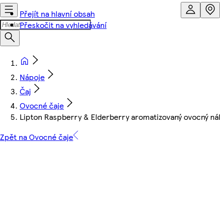
Přejít na hlavní obsah
Přeskočit na vyhledávání
Nápoje
Čaj
Ovocné čaje
Lipton Raspberry & Elderberry aromatizovaný ovocný ná
Zpět na Ovocné čaje