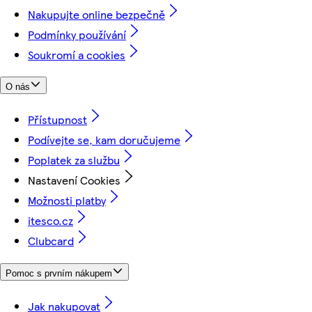
Nakupujte online bezpečně
Podmínky používání
Soukromí a cookies
O nás
Přístupnost
Podívejte se, kam doručujeme
Poplatek za službu
Nastavení Cookies
Možnosti platby
itesco.cz
Clubcard
Pomoc s prvním nákupem
Jak nakupovat