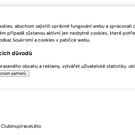
kies, abychom zajistili správné fungování webu a zpracovali 
ém případě zůstanou aktivní jen nezbytné cookies, které pot
odkaz Soukromí a cookies v patičce webu.
ících důvodů
azeného obsahu a reklamy, vytvářet uživatelské statistiky, uk
znam partnerů.
 Club
Inspirace
Léto