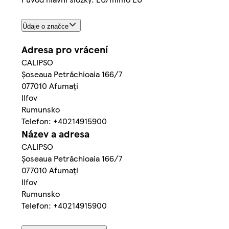
Údaje o značce
Adresa pro vrácení
CALIPSO
Șoseaua Petrăchioaia 166/7
077010 Afumați
Ilfov
Rumunsko
Telefon: +40214915900
Název a adresa
CALIPSO
Șoseaua Petrăchioaia 166/7
077010 Afumați
Ilfov
Rumunsko
Telefon: +40214915900