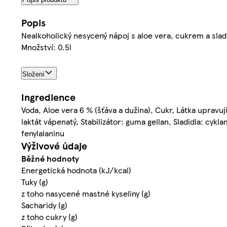
Popis
Nealkoholický nesycený nápoj s aloe vera, cukrem a sladi
Množství: 0.5l
Složení
Ingredience
Voda, Aloe vera 6 % (šťáva a dužina), Cukr, Látka upravuj
laktát vápenatý, Stabilizátor: guma gellan, Sladidla: cy
fenylalaninu
Výživové údaje
Běžné hodnoty
Energetická hodnota (kJ/kcal)
Tuky (g)
z toho nasycené mastné kyseliny (g)
Sacharidy (g)
z toho cukry (g)