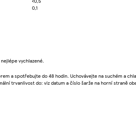
<0,5
0,1
nejlépe vychlazené.
věrem a spotřebujte do 48 hodin. Uchovávejte na suchém a ch
lní trvanlivost do: viz datum a číslo šarže na horní straně oba