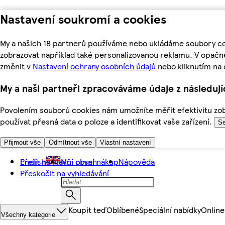
Nastavení soukromí a cookies
My a našich 18 partnerů používáme nebo ukládáme soubory coo
zobrazovat například také personalizovanou reklamu. V opačn
změnit v
Nastavení ochrany osobních údajů
nebo kliknutím na 
My a naši partneři zpracováváme údaje z následuj
Povolením souborů cookies nám umožníte měřit efektivitu zobr
používat přesná data o poloze a identifikovat vaše zařízení.
Se
Přijmout vše
Odmítnout vše
Vlastní nastavení
Přejít na hlavní obsah
English
Můj první nákup
Nápověda
Přeskočit na vyhledávání
Koupit teď
Oblíbené
Speciální nabídky
Online
Všechny kategorie