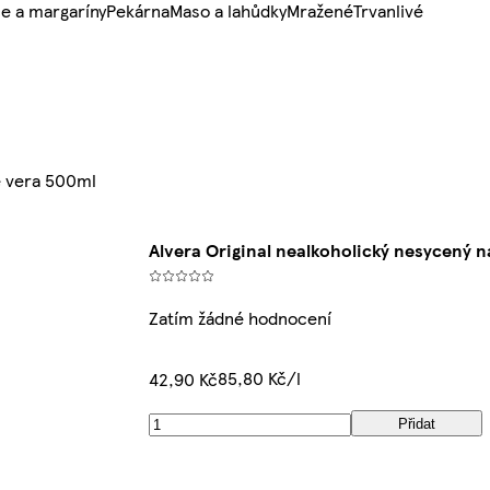
e a margaríny
Pekárna
Maso a lahůdky
Mražené
Trvanlivé
oe vera 500ml
Alvera Original nealkoholický nesycený n
Zatím žádné hodnocení
85,80 Kč/l
42,90 Kč
Přidat