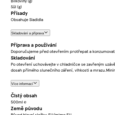
Bílkoviny (g)
Sůl (g)
Přísady
Obsahuje Sladidla
Skladování a příprava
Příprava a používání
Doporučujeme před otevřením protřepat a konzumovat 
Skladování
Po otevření uchovávejte v chladničce se zavřeným uzá
dosah přímého slunečního záření, vlhkosti a mrazu.Minimá
Více informací
Čistý obsah
500ml ℮
Země původu
Původ hlavní složky: EU/mimo EU