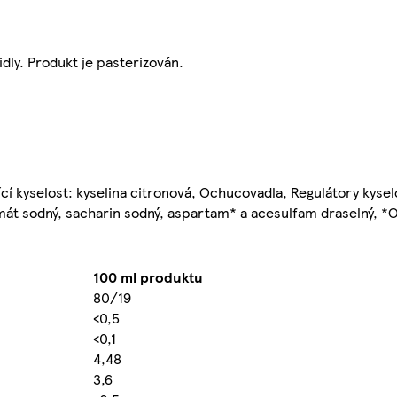
dly. Produkt je pasterizován.
ící kyselost: kyselina citronová, Ochucovadla, Regulátory kyselo
klamát sodný, sacharin sodný, aspartam* a acesulfam draselný, *
100 ml produktu
80/19
<0,5
<0,1
4,48
3,6