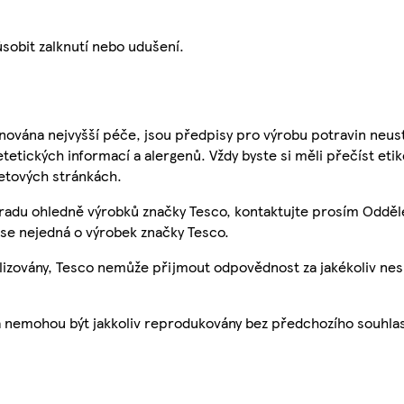
sobit zalknutí nebo udušení.
nována nejvyšší péče, jsou předpisy pro výrobu potravin neust
etetických informací a alergenů. Vždy byste si měli přečíst eti
etových stránkách.
 radu ohledně výrobků značky Tesco, kontaktujte prosím Odděl
se nejedná o výrobek značky Tesco.
ualizovány, Tesco nemůže přijmout odpovědnost za jakékoliv ne
a nemohou být jakkoliv reprodukovány bez předchozího souhla