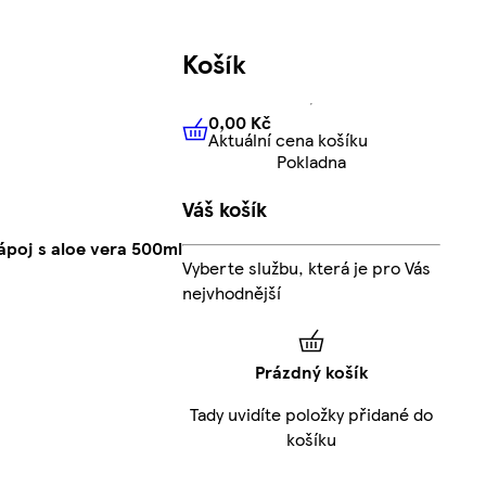
Košík
0,00 Kč
Aktuální cena košíku
0,00 Kč
Aktuální cena košíku
Pokladna
Váš košík
ápoj s aloe vera 500ml
Vyberte službu, která je pro Vás
nejvhodnější
Prázdný košík
Tady uvidíte položky přidané do
košíku