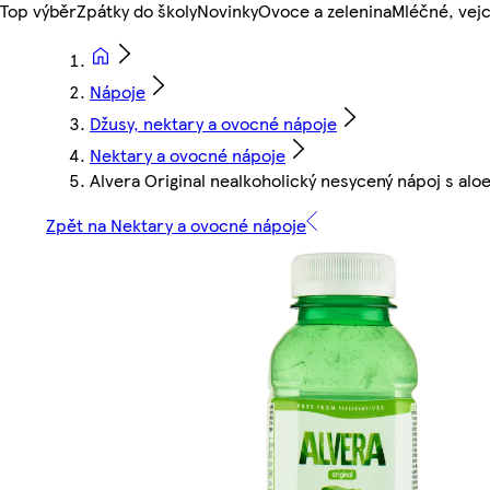
Top výběr
Zpátky do školy
Novinky
Ovoce a zelenina
Mléčné, vejc
Nápoje
Džusy, nektary a ovocné nápoje
Nektary a ovocné nápoje
Alvera Original nealkoholický nesycený nápoj s al
Zpět na Nektary a ovocné nápoje