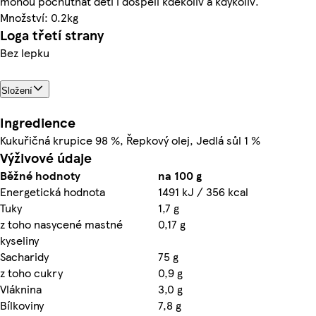
mohou pochutnat děti i dospělí kdekoliv a kdykoliv.
Množství: 0.2kg
Loga třetí strany
Bez lepku
Složení
Ingredience
Kukuřičná krupice 98 %, Řepkový olej, Jedlá sůl 1 %
Výživové údaje
Běžné hodnoty
na 100 g
Energetická hodnota
1491 kJ / 356 kcal
Tuky
1,7 g
z toho nasycené mastné
0,17 g
kyseliny
Sacharidy
75 g
z toho cukry
0,9 g
Vláknina
3,0 g
Bílkoviny
7,8 g