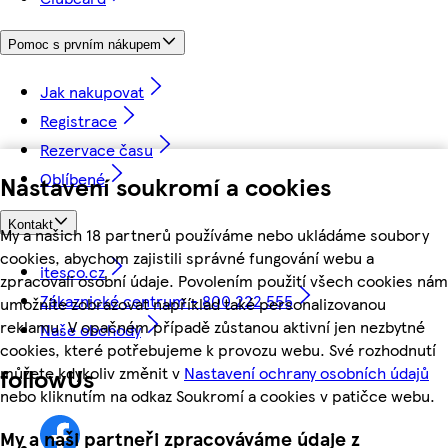
Pomoc s prvním nákupem
Jak nakupovat
Registrace
Rezervace času
Oblíbené
Nastavení soukromí a cookies
Kontakt
My a našich 18 partnerů používáme nebo ukládáme soubory
cookies, abychom zajistili správné fungování webu a
itesco.cz
zpracovali osobní údaje. Povolením použití všech cookies nám
Zákaznické centrum - 800 222 555
umožníte zobrazovat například také personalizovanou
reklamu. V opačném případě zůstanou aktivní jen nezbytné
Naše obchody
cookies, které potřebujeme k provozu webu. Své rozhodnutí
můžete kdykoliv změnit v
Nastavení ochrany osobních údajů
followUs
nebo kliknutím na odkaz Soukromí a cookies v patičce webu.
My a naši partneři zpracováváme údaje z