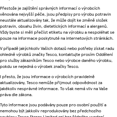
Přestože je zajištění správných informací o výrobcích
věnována nejvyšší péče, jsou předpisy pro výrobu potravin
neustále aktualizovány tak, že může dojít ke změně složek
potravin, obsahu živin, dietetických informací a alergenů.
Vždy byste si měli přečíst etiketu na výrobku a nespoléhat se
pouze na informace poskytnuté na internetových stránkách.
V případě jakýchkoliv Vašich dotazů nebo potřeby získat radu
ohledně výrobků značky Tesco, kontaktujte prosím Oddělení
pro služby zákazníkům Tesco nebo výrobce daného výrobku,
pokdu se nejedná o výrobek značky Tesco.
I přesto, že jsou informace o výrobcích pravidelně
aktualizovány, Tesco nemůže přijmout odpovědnost za
jakékoliv nesprávné informace. To však nemá vliv na Vaše
práva dle zákona.
Tyto informace jsou podávány pouze pro osobní použití a
nemohou být jakkoliv reprodukovány bez předchozího
souhlasu Tesco Stores Limited ani bez řádného uvedení