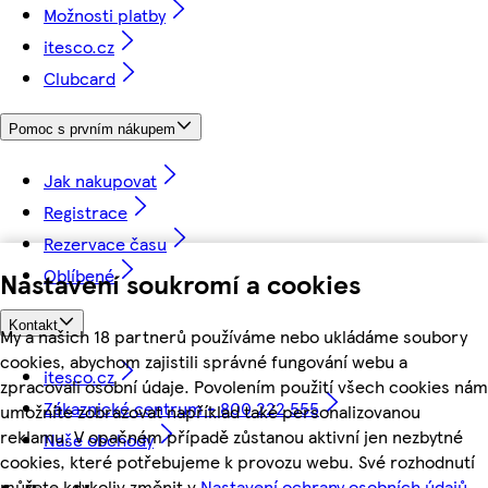
Možnosti platby
itesco.cz
Clubcard
Pomoc s prvním nákupem
Jak nakupovat
Registrace
Rezervace času
Oblíbené
Nastavení soukromí a cookies
Kontakt
My a našich 18 partnerů používáme nebo ukládáme soubory
cookies, abychom zajistili správné fungování webu a
itesco.cz
zpracovali osobní údaje. Povolením použití všech cookies nám
Zákaznické centrum - 800 222 555
umožníte zobrazovat například také personalizovanou
reklamu. V opačném případě zůstanou aktivní jen nezbytné
Naše obchody
cookies, které potřebujeme k provozu webu. Své rozhodnutí
můžete kdykoliv změnit v
Nastavení ochrany osobních údajů