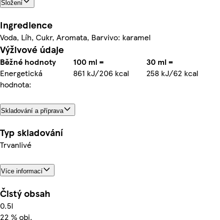
Složení
Ingredience
Voda, Líh, Cukr, Aromata, Barvivo: karamel
Výživové údaje
Běžné hodnoty
100 ml =
30 ml =
Energetická
861 kJ/206 kcal
258 kJ/62 kcal
hodnota:
Skladování a příprava
Typ skladování
Trvanlivé
Více informací
Čistý obsah
0.5l
22 % obj.