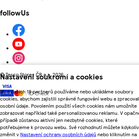
followUs
©
Tesco Stores ČR a.s. 2026
Nastavení soukromí a cookies
My a našich 18 partnerů používáme nebo ukládáme soubory
cookies, abychom zajistili správné fungování webu a zpracoval
osobní údaje. Povolením použití všech cookies nám umožníte
zobrazovat například také personalizovanou reklamu. V opač
případě zůstanou aktivní jen nezbytné cookies, které
potřebujeme k provozu webu. Své rozhodnutí můžete kdykoliv
změnit v
Nastavení ochrany osobních údajů
nebo kliknutím na