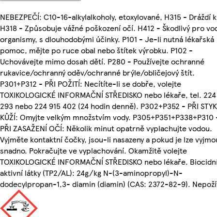
NEBEZPEČÍ: C10-16-alkylalkoholy, etoxylované, H315 - Dráždí k
H318 - Způsobuje vážné poškození očí. H412 - Škodlivý pro vo
organismy, s dlouhodobými účinky. P101 - Je-li nutná lékařská
pomoc, mějte po ruce obal nebo štítek výrobku. P102 -
Uchovávejte mimo dosah dětí. P280 - Používejte ochranné
rukavice/ochranný oděv/ochranné brýle/obličejový štít.
P301+P312 - PŘI POŽITÍ: Necítíte-li se dobře, volejte
TOXIKOLOGICKÉ INFORMAČNÍ STŘEDISKO nebo lékaře, tel. 224
293 nebo 224 915 402 (24 hodin denně). P302+P352 - PŘI STYK
KŮŽÍ: Omyjte velkým množstvím vody. P305+P351+P338+P310 
PŘI ZASAŽENÍ OČÍ: Několik minut opatrně vyplachujte vodou.
Vyjměte kontaktní čočky, jsou-li nasazeny a pokud je lze vyjmo
snadno. Pokračujte ve vyplachování. Okamžitě volejte
TOXIKOLOGICKÉ INFORMAČNÍ STŘEDISKO nebo lékaře. Biocidn
aktivní látky (TP2/AL): 24g/kg N-(3-aminopropyl)-N-
dodecylpropan-1,3- diamin (diamin) (CAS: 2372-82-9). Nepoží