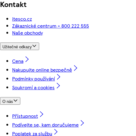
Kontakt
itesco.cz
Zákaznické centrum - 800 222 555
Naše obchody
Užitečné odkazy
Cena
Nakupujte online bezpečně
Podmínky používání
Soukromí a cookies
O nás
Přístupnost
Podívejte se, kam doručujeme
Poplatek za službu