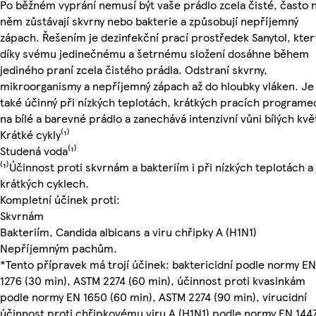
Po běžném vyprání nemusí být vaše prádlo zcela čisté, často 
něm zůstávají skvrny nebo bakterie a způsobují nepříjemný
zápach. Řešením je dezinfekční prací prostředek Sanytol, kter
díky svému jedinečnému a šetrnému složení dosáhne během
jediného praní zcela čistého prádla. Odstraní skvrny,
mikroorganismy a nepříjemný zápach až do hloubky vláken. Je
také účinný při nízkých teplotách, krátkých pracích programe
na bílé a barevné prádlo a zanechává intenzivní vůni bílých kvě
Krátké cykly⁽¹⁾
Studená voda⁽¹⁾
⁽¹⁾Účinnost proti skvrnám a bakteriím i při nízkých teplotách a
krátkých cyklech.
Kompletní účinek proti:
Skvrnám
Bakteriím, Candida albicans a viru chřipky A (H1N1)
Nepříjemným pachům.
*Tento přípravek má trojí účinek: baktericidní podle normy EN
1276 (30 min), ASTM 2274 (60 min), účinnost proti kvasinkám
podle normy EN 1650 (60 min), ASTM 2274 (90 min), virucidní
účinnost proti chřipkovému viru A (H1N1) podle normy EN 144