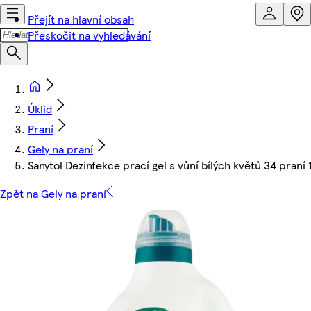
Přejít na hlavní obsah
Přeskočit na vyhledávání
Úklid
Praní
Gely na praní
Sanytol Dezinfekce prací gel s vůní bílých květů 34 praní 1
Zpět na Gely na praní