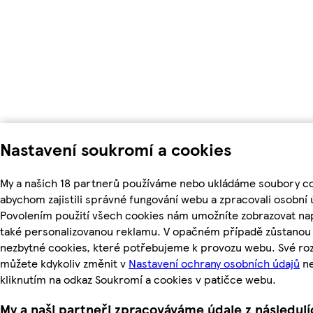
Nastavení soukromí a cookies
My a našich 18 partnerů používáme nebo ukládáme soubory co
abychom zajistili správné fungování webu a zpracovali osobní 
Povolením použití všech cookies nám umožníte zobrazovat na
také personalizovanou reklamu. V opačném případě zůstanou a
nezbytné cookies, které potřebujeme k provozu webu. Své ro
můžete kdykoliv změnit v
Nastavení ochrany osobních údajů
n
kliknutím na odkaz Soukromí a cookies v patičce webu.
My a naši partneři zpracováváme údaje z následují