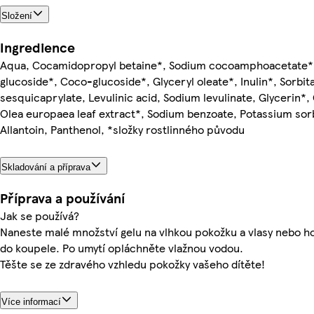
Složení
Ingredience
Aqua, Cocamidopropyl betaine*, Sodium cocoamphoacetate*,
glucoside*, Coco-glucoside*, Glyceryl oleate*, Inulin*, Sorbit
sesquicaprylate, Levulinic acid, Sodium levulinate, Glycerin*, 
Olea europaea leaf extract*, Sodium benzoate, Potassium sor
Allantoin, Panthenol, *složky rostlinného původu
Skladování a příprava
Příprava a používání
Jak se používá?
Naneste malé množství gelu na vlhkou pokožku a vlasy nebo ho
do koupele. Po umytí opláchněte vlažnou vodou.
Těšte se ze zdravého vzhledu pokožky vašeho dítěte!
Více informací