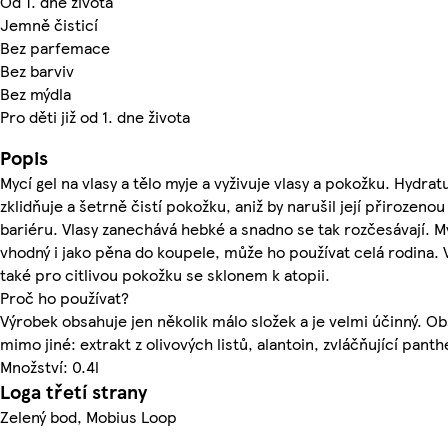
Od 1. dne života
Jemně čisticí
Bez parfemace
Bez barviv
Bez mýdla
Pro děti již od 1. dne života
Popis
Mycí gel na vlasy a tělo myje a vyživuje vlasy a pokožku. Hydrat
zklidňuje a šetrně čistí pokožku, aniž by narušil její přirozen
bariéru. Vlasy zanechává hebké a snadno se tak rozčesávají. My
vhodný i jako pěna do koupele, může ho používat celá rodina.
také pro citlivou pokožku se sklonem k atopii.
Proč ho používat?
Výrobek obsahuje jen několik málo složek a je velmi účinný. O
mimo jiné: extrakt z olivových listů, alantoin, zvláčňující panth
Množství: 0.4l
Loga třetí strany
Zelený bod, Mobius Loop