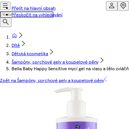
Přejít na hlavní obsah
Přeskočit na vyhledávání
Dítě
Dětská kosmetika
Šampóny, sprchové gely a koupelové pěny
Bella Baby Happy Sensitive mycí gel na vlasy a tělo zvláč
Zpět na Šampóny, sprchové gely a koupelové pěny