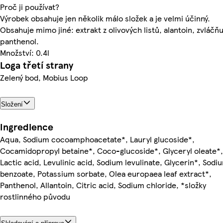
Proč ji používat?
Výrobek obsahuje jen několik málo složek a je velmi účinný.
Obsahuje mimo jiné: extrakt z olivových listů, alantoin, zvláčňu
panthenol.
Množství: 0.4l
Loga třetí strany
Zelený bod, Mobius Loop
Složení
Ingredience
Aqua, Sodium cocoamphoacetate*, Lauryl glucoside*,
Cocamidopropyl betaine*, Coco-glucoside*, Glyceryl oleate*,
Lactic acid, Levulinic acid, Sodium levulinate, Glycerin*, Sodi
benzoate, Potassium sorbate, Olea europaea leaf extract*,
Panthenol, Allantoin, Citric acid, Sodium chloride, *složky
rostlinného původu