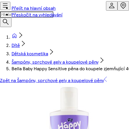
Přejít na hlavní obsah
Přeskočit na vyhledávání
Dítě
Dětská kosmetika
Šampóny, sprchové gely a koupelové pěny
Bella Baby Happy Sensitive pěna do koupele zjemňující 
Zpět na Šampóny, sprchové gely a koupelové pěny