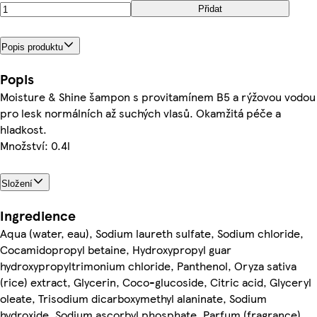
Přidat
Popis produktu
Popis
Moisture & Shine šampon s provitamínem B5 a rýžovou vodou
pro lesk normálních až suchých vlasů. Okamžitá péče a
hladkost.
Množství: 0.4l
Složení
Ingredience
Aqua (water, eau), Sodium laureth sulfate, Sodium chloride,
Cocamidopropyl betaine, Hydroxypropyl guar
hydroxypropyltrimonium chloride, Panthenol, Oryza sativa
(rice) extract, Glycerin, Coco-glucoside, Citric acid, Glyceryl
oleate, Trisodium dicarboxymethyl alaninate, Sodium
hydroxide, Sodium ascorbyl phosphate, Parfum (fragrance),