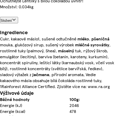
Ochutnejte Lentilky s bílou čokoládou uvnitř!
Množství: 0.034kg
Složení
Ingredience
Cukr, kakaové máslo1, sušené odtučněné
mléko
,
pšeničná
mouka, glukózový sirup, sušený výrobek
mléčné
syrovátky
,
rostlinné tuky (palmový, Shea),
máselný
tuk, rýžový škrob,
emulgátor (lecitiny), barviva (betanin, karoteny, kurkumin),
koncentrát spiruliny, lešticí látky (karnaubský vosk, včelí vosk
bílý), rostlinné koncentráty (světlice barvířská, ředkev),
sladový výtažek z
ječmene
, přírodní aromata, Vedle
kakaového másla obsahuje bílá čokoláda rostlinné tuky,
1Rainforest Alliance Certified. Zjistěte více na: www.ra.org
Výživové údaje
Běžné hodnoty
100g:
Energie (kJ)
2046
Energie (kcal)
478