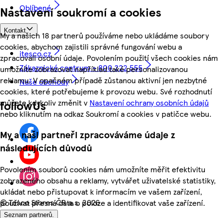
Oblíbené
Nastavení soukromí a cookies
Kontakt
My a našich 18 partnerů používáme nebo ukládáme soubory
cookies, abychom zajistili správné fungování webu a
itesco.cz
zpracovali osobní údaje. Povolením použití všech cookies nám
Zákaznické centrum - 800 222 555
umožníte zobrazovat například také personalizovanou
reklamu. V opačném případě zůstanou aktivní jen nezbytné
Naše obchody
cookies, které potřebujeme k provozu webu. Své rozhodnutí
můžete kdykoliv změnit v
Nastavení ochrany osobních údajů
followUs
nebo kliknutím na odkaz Soukromí a cookies v patičce webu.
My a naši partneři zpracováváme údaje z
následujících důvodů
Povolením souborů cookies nám umožníte měřit efektivitu
zobrazeného obsahu a reklamy, vytvářet uživatelské statistiky,
ukládat nebo přistupovat k informacím ve vašem zařízení,
©
Tesco Stores ČR a.s. 2026
používat přesná data o poloze a identifikovat vaše zařízení.
Seznam partnerů.