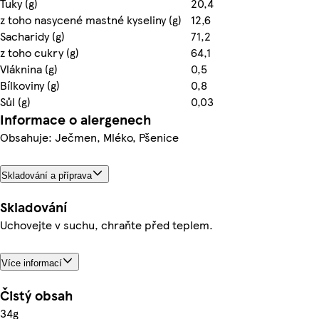
Tuky (g)
20,4
z toho nasycené mastné kyseliny (g)
12,6
Sacharidy (g)
71,2
z toho cukry (g)
64,1
Vláknina (g)
0,5
Bílkoviny (g)
0,8
Sůl (g)
0,03
Informace o alergenech
Obsahuje: Ječmen, Mléko, Pšenice
Skladování a příprava
Skladování
Uchovejte v suchu, chraňte před teplem.
Více informací
Čistý obsah
34g