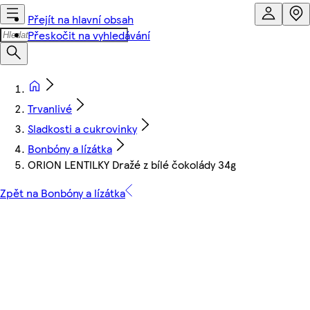
Přejít na hlavní obsah
Přeskočit na vyhledávání
Trvanlivé
Sladkosti a cukrovinky
Bonbóny a lízátka
ORION LENTILKY Dražé z bílé čokolády 34g
Zpět na Bonbóny a lízátka