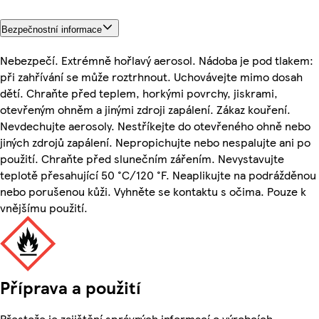
Bezpečnostní informace
Nebezpečí. Extrémně hořlavý aerosol. Nádoba je pod tlakem:
při zahřívání se může roztrhnout. Uchovávejte mimo dosah
dětí. Chraňte před teplem, horkými povrchy, jiskrami,
otevřeným ohněm a jinými zdroji zapálení. Zákaz kouření.
Nevdechujte aerosoly. Nestříkejte do otevřeného ohně nebo
jiných zdrojů zapálení. Nepropichujte nebo nespalujte ani po
použití. Chraňte před slunečním zářením. Nevystavujte
teplotě přesahující 50 °C/120 °F. Neaplikujte na podrážděnou
nebo porušenou kůži. Vyhněte se kontaktu s očima. Pouze k
vnějšímu použití.
Příprava a použití
Přestože je zajištění správných informací o výrobcích