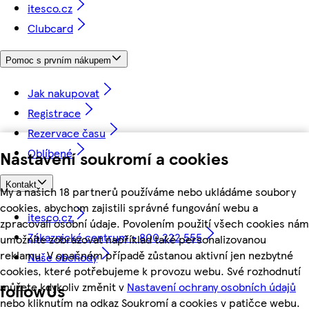
itesco.cz
Clubcard
Pomoc s prvním nákupem
Jak nakupovat
Registrace
Rezervace času
Oblíbené
Nastavení soukromí a cookies
Kontakt
My a našich 18 partnerů používáme nebo ukládáme soubory
cookies, abychom zajistili správné fungování webu a
itesco.cz
zpracovali osobní údaje. Povolením použití všech cookies nám
Zákaznické centrum - 800 222 555
umožníte zobrazovat například také personalizovanou
reklamu. V opačném případě zůstanou aktivní jen nezbytné
Naše obchody
cookies, které potřebujeme k provozu webu. Své rozhodnutí
můžete kdykoliv změnit v
Nastavení ochrany osobních údajů
followUs
nebo kliknutím na odkaz Soukromí a cookies v patičce webu.