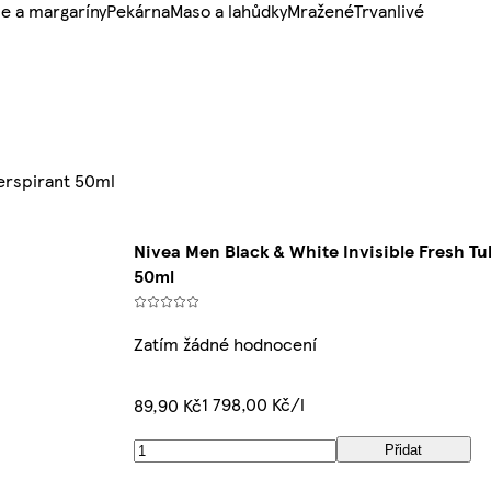
e a margaríny
Pekárna
Maso a lahůdky
Mražené
Trvanlivé
perspirant 50ml
Nivea Men Black & White Invisible Fresh Tu
50ml
Zatím žádné hodnocení
1 798,00 Kč/l
89,90 Kč
Přidat