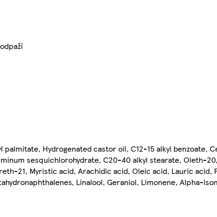
podpaží
 palmitate, Hydrogenated castor oil, C12-15 alkyl benzoate, Ce
Aluminum sesquichlorohydrate, C20-40 alkyl stearate, Oleth-20
h-21, Myristic acid, Arachidic acid, Oleic acid, Lauric acid, P
tahydronaphthalenes, Linalool, Geraniol, Limonene, Alpha-iso