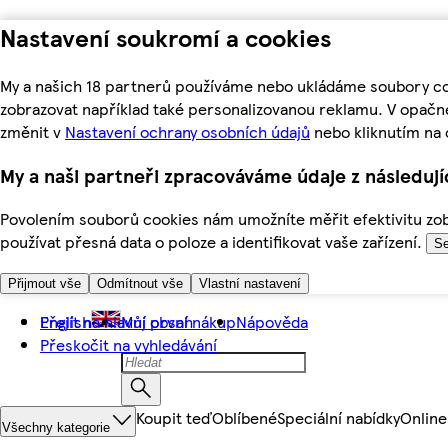
Nastavení soukromí a cookies
My a našich 18 partnerů používáme nebo ukládáme soubory coo
zobrazovat například také personalizovanou reklamu. V opačn
změnit v
Nastavení ochrany osobních údajů
nebo kliknutím na 
My a naši partneři zpracováváme údaje z následuj
Povolením souborů cookies nám umožníte měřit efektivitu zobr
používat přesná data o poloze a identifikovat vaše zařízení.
Se
Přijmout vše
Odmítnout vše
Vlastní nastavení
Přejít na hlavní obsah
English
Můj první nákup
Nápověda
Přeskočit na vyhledávání
Koupit teď
Oblíbené
Speciální nabídky
Online
Všechny kategorie