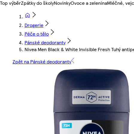
Top výběr
Zpátky do školy
Novinky
Ovoce a zelenina
Mléčné, vejc
Drogerie
Péče o tělo
Pánské deodoranty
Nivea Men Black & White Invisible Fresh Tuhý anti
Zpět na Pánské deodoranty