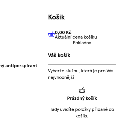
Košík
0,00 Kč
Aktuální cena košíku
0,00 Kč
Aktuální cena košíku
Pokladna
Váš košík
hý antiperspirant
Vyberte službu, která je pro Vás
nejvhodnější
Prázdný košík
Tady uvidíte položky přidané do
košíku