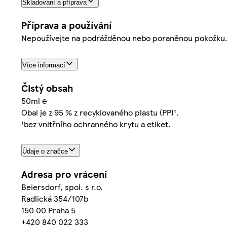
Skladování a příprava
Příprava a používání
Nepoužívejte na podrážděnou nebo poraněnou pokožku.
Více informací
Čistý obsah
50ml ℮
Obal je z 95 % z recyklovaného plastu (PP)¹.
¹bez vnitřního ochranného krytu a etiket.
Údaje o značce
Adresa pro vrácení
Beiersdorf, spol. s r.o.
Radlická 354/107b
150 00 Praha 5
+420 840 022 333