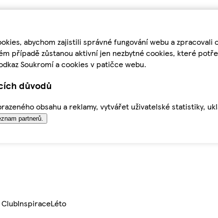
kies, abychom zajistili správné fungování webu a zpracovali 
ém případě zůstanou aktivní jen nezbytné cookies, které pot
odkaz Soukromí a cookies v patičce webu.
ících důvodů
azeného obsahu a reklamy, vytvářet uživatelské statistiky, uk
znam partnerů.
 Club
Inspirace
Léto