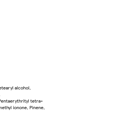
tearyl alcohol,
,
entaerythrityl tetra-
methyl ionone, Pinene,