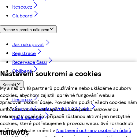
itesco.cz
Clubcard
Pomoc s prvním nákupem
Jak nakupovat
Registrace
Rezervace času
Oblíbené
Nastavení soukromí a cookies
Kontakt
My a našich 18 partnerů používáme nebo ukládáme soubory
cookies, abychom zajistili správné fungování webu a
itesco.cz
zpracovali osobní údaje. Povolením použití všech cookies nám
Zákaznické centrum - 800 222 555
umožníte zobrazovat například také personalizovanou
reklamu. V opačném případě zůstanou aktivní jen nezbytné
Naše obchody
cookies, které potřebujeme k provozu webu. Své rozhodnutí
můžete kdykoliv změnit v
Nastavení ochrany osobních údajů
followUs