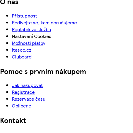
O nás
Přístupnost
Podívejte se, kam doručujeme
Poplatek za službu
Nastavení Cookies
Možnosti platby
itesco.cz
Clubcard
Pomoc s prvním nákupem
Jak nakupovat
Registrace
Rezervace času
Oblíbené
Kontakt