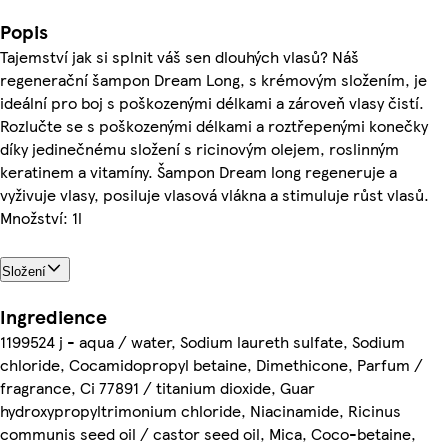
Popis
Tajemství jak si splnit váš sen dlouhých vlasů? Náš
regenerační šampon Dream Long, s krémovým složením, je
ideální pro boj s poškozenými délkami a zároveň vlasy čistí.
Rozlučte se s poškozenými délkami a roztřepenými konečky
díky jedinečnému složení s ricinovým olejem, roslinným
keratinem a vitamíny. Šampon Dream long regeneruje a
vyživuje vlasy, posiluje vlasová vlákna a stimuluje růst vlasů.
Množství: 1l
Složení
Ingredience
1199524 j - aqua / water, Sodium laureth sulfate, Sodium
chloride, Cocamidopropyl betaine, Dimethicone, Parfum /
fragrance, Ci 77891 / titanium dioxide, Guar
hydroxypropyltrimonium chloride, Niacinamide, Ricinus
communis seed oil / castor seed oil, Mica, Coco-betaine,