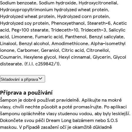
Sodium benzoate, Sodium hydroxide, Hydroxycitronellal,
Hydroxypropyltrimonium hydrolyzed wheat protein,
Hydrolyzed wheat protein, Hydrolyzed corn protein,
Hydrolyzed soy protein, Phenoxyethanol, Steareth-6, Acetic
acid, Peg-100 stearate, Trideceth-10, Trideceth-3, Salicylic
acid, Limonene, Fumaric acid, Panthenol, Benzyl salicylate,
Linalool, Benzyl alcohol, Amodimethicone, Alpha-isomethyl
ionone, Carbomer, Geraniol, Citric acid, Citronellol,
Coumarin, Hexylene glycol, Hexyl cinnamal, Glycerin, Glycol
distearate. (f.i.l. c259842/1).
Skladování a příprava
Příprava a používání
Šampon je dobré používat pravidelně. Aplikujte na mokré
vlasy, chvíli nechte působit a poté promasírujte. Po aplikaci
šamponu opláchněte vlasy studenou vodou, aby byly lesklejší.
Dokončete svou péči Dream Long balzámem nebo S.O.S
maskou. V případě zasažení očí je okamžitě důkladně