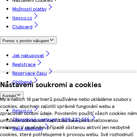
Možnosti platby
itesco.cz
Clubcard
Pomoc s prvním nákupem
Jak nakupovat
Registrace
Rezervace času
Oblíbené
Nastavení soukromí a cookies
Kontakt
My a našich 18 partnerů používáme nebo ukládáme soubory
cookies, abychom zajistili správné fungování webu a
itesco.cz
zpracovali osobní údaje. Povolením použití všech cookies nám
Zákaznické centrum - 800 222 555
umožníte zobrazovat například také personalizovanou
reklamu. V opačném případě zůstanou aktivní jen nezbytné
Naše obchody
cookies, které potřebujeme k provozu webu. Své rozhodnutí