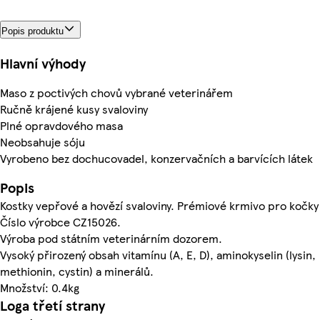
Popis produktu
Hlavní výhody
Maso z poctivých chovů vybrané veterinářem
Ručně krájené kusy svaloviny
Plné opravdového masa
Neobsahuje sóju
Vyrobeno bez dochucovadel, konzervačních a barvících látek
Popis
Kostky vepřové a hovězí svaloviny. Prémiové krmivo pro kočky
Číslo výrobce CZ15026.
Výroba pod státním veterinárním dozorem.
Vysoký přirozený obsah vitamínu (A, E, D), aminokyselin (lysin,
methionin, cystin) a minerálů.
Množství: 0.4kg
Loga třetí strany