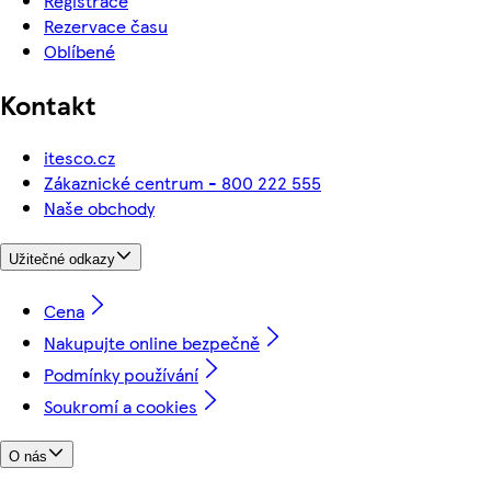
Registrace
Rezervace času
Oblíbené
Kontakt
itesco.cz
Zákaznické centrum - 800 222 555
Naše obchody
Užitečné odkazy
Cena
Nakupujte online bezpečně
Podmínky používání
Soukromí a cookies
O nás