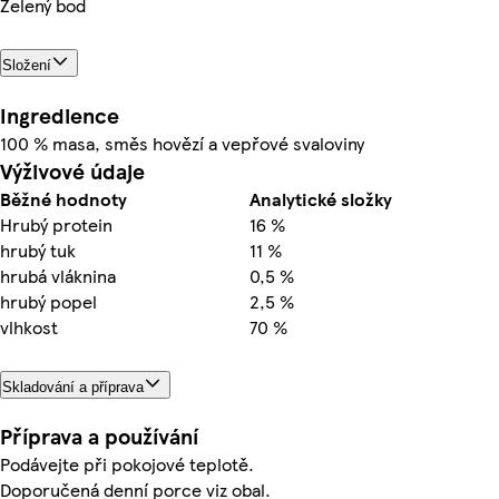
Zelený bod
Složení
Ingredience
100 % masa, směs hovězí a vepřové svaloviny
Výživové údaje
Běžné hodnoty
Analytické složky
Hrubý protein
16 %
hrubý tuk
11 %
hrubá vláknina
0,5 %
hrubý popel
2,5 %
vlhkost
70 %
Skladování a příprava
Příprava a používání
Podávejte při pokojové teplotě.
Doporučená denní porce viz obal.