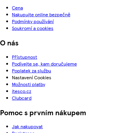
Cena
Nakupujte online bezpečně
Podmínky používání
Soukromí a cookies
O nás
Přístupnost
Podívejte se, kam doručujeme
Poplatek za službu
Nastavení Cookies
Možnosti platby
itesco.cz
Clubcard
Pomoc s prvním nákupem
Jak nakupovat