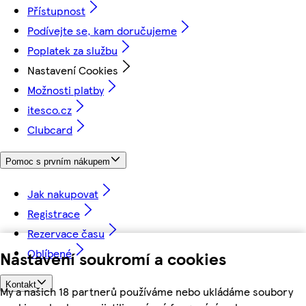
Přístupnost
Podívejte se, kam doručujeme
Poplatek za službu
Nastavení Cookies
Možnosti platby
itesco.cz
Clubcard
Pomoc s prvním nákupem
Jak nakupovat
Registrace
Rezervace času
Oblíbené
Nastavení soukromí a cookies
Kontakt
My a našich 18 partnerů používáme nebo ukládáme soubory