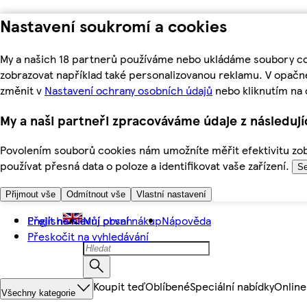
Nastavení soukromí a cookies
My a našich 18 partnerů používáme nebo ukládáme soubory coo
zobrazovat například také personalizovanou reklamu. V opačn
změnit v
Nastavení ochrany osobních údajů
nebo kliknutím na 
My a naši partneři zpracováváme údaje z následuj
Povolením souborů cookies nám umožníte měřit efektivitu zobr
používat přesná data o poloze a identifikovat vaše zařízení.
Se
Přijmout vše
Odmítnout vše
Vlastní nastavení
Přejít na hlavní obsah
English
Můj první nákup
Nápověda
Přeskočit na vyhledávání
Koupit teď
Oblíbené
Speciální nabídky
Online
Všechny kategorie