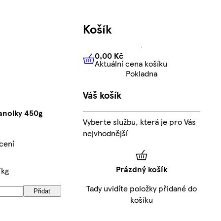
Košík
0,00 Kč
Aktuální cena košíku
0,00 Kč
Aktuální cena košíku
Pokladna
Váš košík
anolky 450g
Vyberte službu, která je pro Vás
nejvhodnější
cení
Prázdný košík
/kg
Tady uvidíte položky přidané do
Přidat
košíku