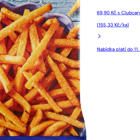
69,90 Kč s Clubcar
(155,33 Kč/kg)
Nabídka platí do 11