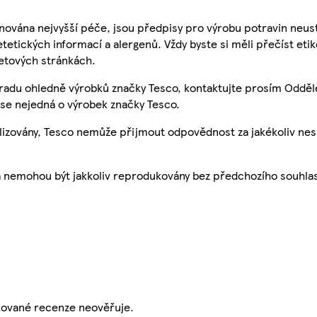
nována nejvyšší péče, jsou předpisy pro výrobu potravin neust
etetických informací a alergenů. Vždy byste si měli přečíst eti
etových stránkách.
 radu ohledně výrobků značky Tesco, kontaktujte prosím Odděl
se nejedná o výrobek značky Tesco.
ualizovány, Tesco nemůže přijmout odpovědnost za jakékoliv ne
a nemohou být jakkoliv reprodukovány bez předchozího souhla
ikované recenze neověřuje.