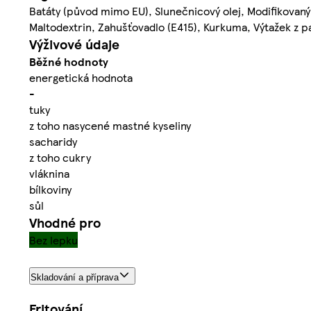
Batáty (původ mimo EU), Slunečnicový olej, Modifikovaný
Maltodextrin, Zahušťovadlo (E415), Kurkuma, Výtažek z p
Výživové údaje
Běžné hodnoty
energetická hodnota
-
tuky
z toho nasycené mastné kyseliny
sacharidy
z toho cukry
vláknina
bílkoviny
sůl
Vhodné pro
Bez lepku
Skladování a příprava
Fritování