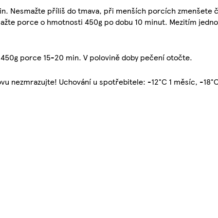
n. Nesmažte příliš do tmava, při menších porcích zmenšete č
mažte porce o hmotnosti 450g po dobu 10 minut. Mezitím jedno
 450g porce 15-20 min. V polovině doby pečení otočte.
novu nezmrazujte! Uchování u spotřebitele: -12°C 1 měsíc, -18°