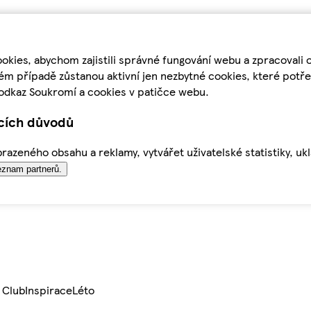
kies, abychom zajistili správné fungování webu a zpracovali 
ém případě zůstanou aktivní jen nezbytné cookies, které pot
odkaz Soukromí a cookies v patičce webu.
ících důvodů
azeného obsahu a reklamy, vytvářet uživatelské statistiky, uk
znam partnerů.
 Club
Inspirace
Léto