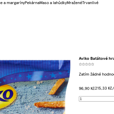
e a margaríny
Pekárna
Maso a lahůdky
Mražené
Trvanlivé
Aviko Batátové hr
Zatím žádné hodno
215,33 Kč
96,90 Kč