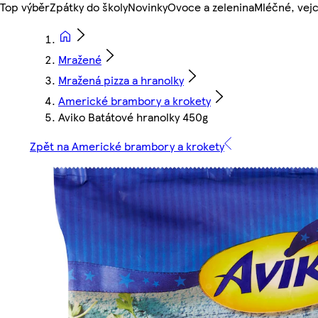
Top výběr
Zpátky do školy
Novinky
Ovoce a zelenina
Mléčné, vejc
Mražené
Mražená pizza a hranolky
Americké brambory a krokety
Aviko Batátové hranolky 450g
Zpět na Americké brambory a krokety