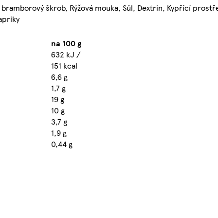
 bramborový škrob, Rýžová mouka, Sůl, Dextrin, Kypřící prostř
apriky
na 100 g
632 kJ /
151 kcal
6,6 g
1,7 g
19 g
10 g
3,7 g
1,9 g
0,44 g