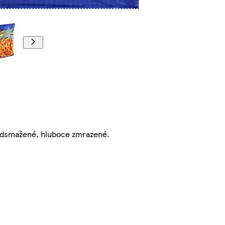
předsmažené, hluboce zmrazené.