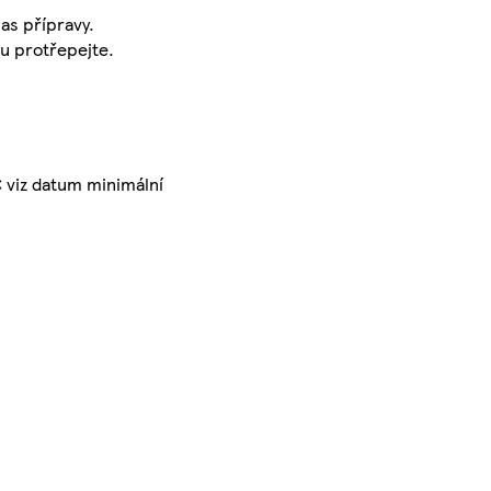
as přípravy.
u protřepejte.
C viz datum minimální