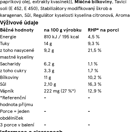
paprikový olej, extrakty kvasinek)],
Mléčné
bílkoviny
, Tavicí
soli (E 452, E 450), Stabilizátory modifikovaný škrob a
karagenan, Sůl, Regulátor kyselosti kyselina citronová, Aroma
Výživové údaje
Běžné hodnoty
na 100 g výrobku
RHP* na porci
Energie
810 kJ / 195 kcal
4,5 %
Tuky
14 g
9,3 %
z toho nasycené
9,2 g
21,5 %
mastné kyseliny
Sacharidy
6,2 g
1,1 %
z toho cukry
3,3 g
1,7 %
Bílkoviny
11 g
10,2 %
Sůl
2,10 g
16,3 %
Vápník
222 mg (27 %*)
12,9 %
*Referenční
-
-
hodnota přijmu
Porce = jeden
-
-
obdélníček
3 porce v balení
-
-
Informace o alergenech