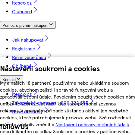
itesco.cz
Clubcard
Pomoc s prvním nákupem
Jak nakupovat
Registrace
Rezervace času
Oblíbené
Nastavení soukromí a cookies
Kontakt
My a našich 18 partnerů používáme nebo ukládáme soubory
cookies, abychom zajistili správné fungování webu a
itesco.cz
zpracovali osobní údaje. Povolením použití všech cookies nám
Zákaznické centrum - 800 222 555
umožníte zobrazovat například také personalizovanou
reklamu. V opačném případě zůstanou aktivní jen nezbytné
Naše obchody
cookies, které potřebujeme k provozu webu. Své rozhodnutí
můžete kdykoliv změnit v
Nastavení ochrany osobních údajů
followUs
nebo kliknutím na odkaz Soukromí a cookies v patičce webu.