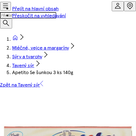
Přejít na hlavní obsah
Přeskočit na vyhledávání
Mléčné, vejce a margaríny
Sýry a tvarohy
Tavený sýr
Apetito Se šunkou 3 ks 140g
Zpět na Tavený sýr