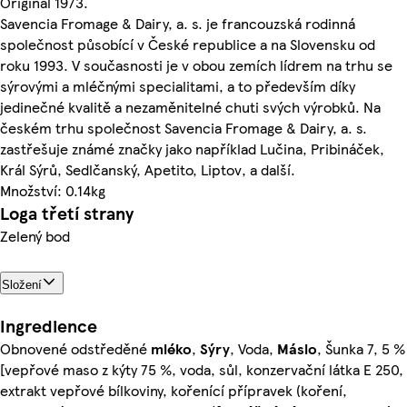
Original 1973.
Savencia Fromage & Dairy, a. s. je francouzská rodinná
společnost působící v České republice a na Slovensku od
roku 1993. V současnosti je v obou zemích lídrem na trhu se
sýrovými a mléčnými specialitami, a to především díky
jedinečné kvalitě a nezaměnitelné chuti svých výrobků. Na
českém trhu společnost Savencia Fromage & Dairy, a. s.
zastřešuje známé značky jako například Lučina, Pribináček,
Král Sýrů, Sedlčanský, Apetito, Liptov, a další.
Množství: 0.14kg
Loga třetí strany
Zelený bod
Složení
Ingredience
Obnovené odstředěné
mléko
,
Sýry
, Voda,
Máslo
, Šunka 7, 5 %
[vepřové maso z kýty 75 %, voda, sůl, konzervační látka E 250,
extrakt vepřové bílkoviny, kořenící přípravek (koření,