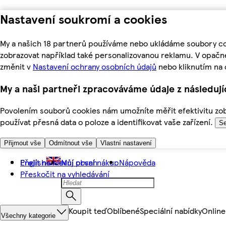
Nastavení soukromí a cookies
My a našich 18 partnerů používáme nebo ukládáme soubory coo
zobrazovat například také personalizovanou reklamu. V opačn
změnit v
Nastavení ochrany osobních údajů
nebo kliknutím na 
My a naši partneři zpracováváme údaje z následuj
Povolením souborů cookies nám umožníte měřit efektivitu zobr
používat přesná data o poloze a identifikovat vaše zařízení.
Se
Přijmout vše
Odmítnout vše
Vlastní nastavení
Přejít na hlavní obsah
English
Můj první nákup
Nápověda
Přeskočit na vyhledávání
Koupit teď
Oblíbené
Speciální nabídky
Online
Všechny kategorie