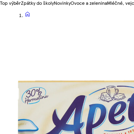
Top výběr
Zpátky do školy
Novinky
Ovoce a zelenina
Mléčné, vejc