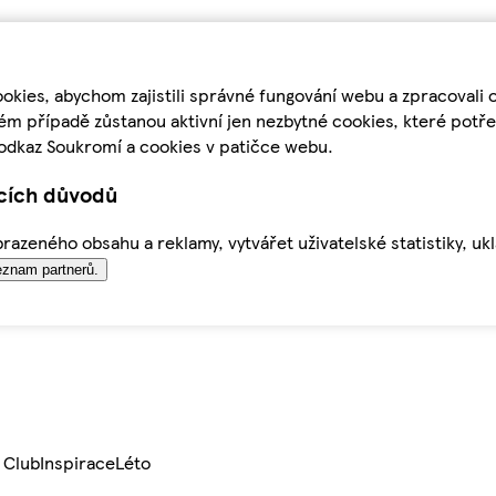
kies, abychom zajistili správné fungování webu a zpracovali 
ém případě zůstanou aktivní jen nezbytné cookies, které pot
odkaz Soukromí a cookies v patičce webu.
ících důvodů
azeného obsahu a reklamy, vytvářet uživatelské statistiky, uk
znam partnerů.
 Club
Inspirace
Léto