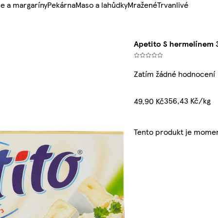
e a margaríny
Pekárna
Maso a lahůdky
Mražené
Trvanlivé
Apetito S hermelínem 3
Zatím žádné hodnocení
356,43 Kč/kg
49,90 Kč
Tento produkt je momen