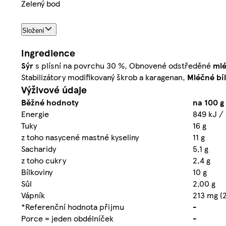
Zelený bod
Složení
Ingredience
Sýr
s plísní na povrchu 30 %, Obnovené odstředěné
ml
Stabilizátory modifikovaný škrob a karagenan,
Mléčné
bí
Výživové údaje
Běžné hodnoty
na 100 g
Energie
849 kJ /
Tuky
16 g
z toho nasycené mastné kyseliny
11 g
Sacharidy
5,1 g
z toho cukry
2,4 g
Bílkoviny
10 g
Sůl
2,00 g
Vápník
213 mg (
*Referenční hodnota přijmu
-
Porce = jeden obdélníček
-