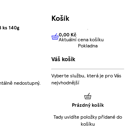
Košík
 ks 140g
0,00 Kč
Aktuální cena košíku
0,00 Kč
Aktuální cena košíku
Pokladna
Váš košík
Vyberte službu, která je pro Vás
nejvhodnější
tálně nedostupný.
Prázdný košík
Tady uvidíte položky přidané do
košíku