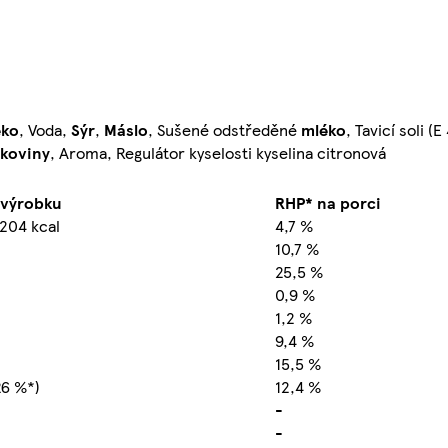
éko
, Voda,
Sýr
,
Máslo
, Sušené odstředěné
mléko
, Tavicí soli (
lkoviny
, Aroma, Regulátor kyselosti kyselina citronová
 výrobku
RHP* na porci
 204 kcal
4,7 %
10,7 %
25,5 %
0,9 %
1,2 %
9,4 %
15,5 %
26 %*)
12,4 %
-
-