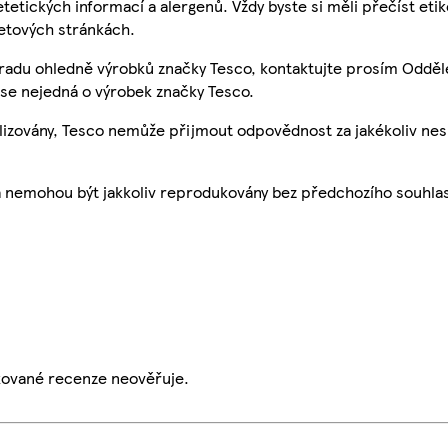
etetických informací a alergenů. Vždy byste si měli přečíst eti
etových stránkách.
 radu ohledně výrobků značky Tesco, kontaktujte prosím Odděl
se nejedná o výrobek značky Tesco.
ualizovány, Tesco nemůže přijmout odpovědnost za jakékoliv ne
a nemohou být jakkoliv reprodukovány bez předchozího souhla
ikované recenze neověřuje.