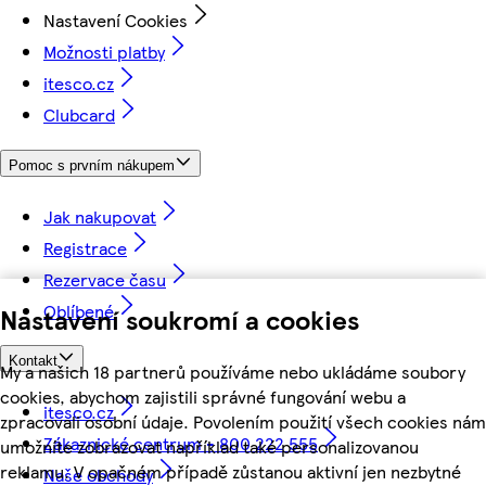
Nastavení Cookies
Možnosti platby
itesco.cz
Clubcard
Pomoc s prvním nákupem
Jak nakupovat
Registrace
Rezervace času
Oblíbené
Nastavení soukromí a cookies
Kontakt
My a našich 18 partnerů používáme nebo ukládáme soubory
cookies, abychom zajistili správné fungování webu a
itesco.cz
zpracovali osobní údaje. Povolením použití všech cookies nám
Zákaznické centrum - 800 222 555
umožníte zobrazovat například také personalizovanou
reklamu. V opačném případě zůstanou aktivní jen nezbytné
Naše obchody