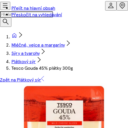
Přejít na hlavní obsah
Přeskočit na vyhledávání
Mléčné, vejce a margaríny
Sýry a tvarohy
Plátkový sýr
Tesco Gouda 45% plátky 300g
Zpět na Plátkový sýr