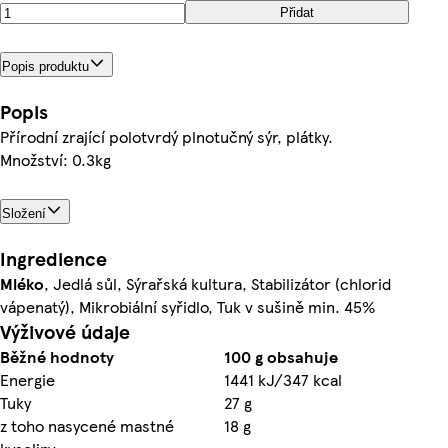
Přidat
Popis produktu
Popis
Přírodní zrající polotvrdý plnotučný sýr, plátky.
Množství: 0.3kg
Složení
Ingredience
Mléko
, Jedlá sůl, Sýrařská kultura, Stabilizátor (chlorid
vápenatý), Mikrobiální syřidlo, Tuk v sušině min. 45%
Výživové údaje
Běžné hodnoty
100 g obsahuje
Energie
1441 kJ/347 kcal
Tuky
27 g
z toho nasycené mastné
18 g