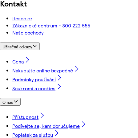
Kontakt
itesco.cz
Zákaznické centrum - 800 222 555
Naše obchody
Užitečné odkazy
Cena
Nakupujte online bezpečně
Podmínky používání
Soukromí a cookies
O nás
Přístupnost
Podívejte se, kam doručujeme
Poplatek za službu