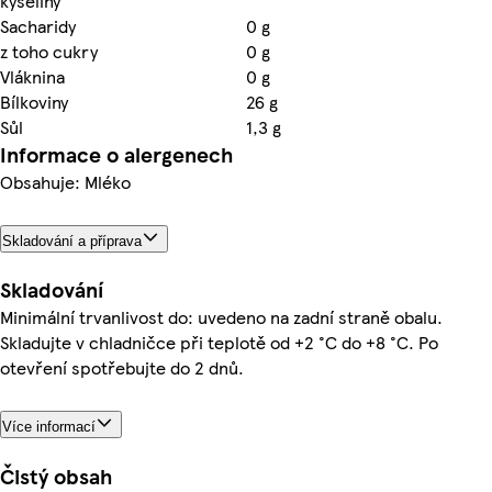
kyseliny
Sacharidy
0 g
z toho cukry
0 g
Vláknina
0 g
Bílkoviny
26 g
Sůl
1,3 g
Informace o alergenech
Obsahuje: Mléko
Skladování a příprava
Skladování
Minimální trvanlivost do: uvedeno na zadní straně obalu.
Skladujte v chladničce při teplotě od +2 °C do +8 °C. Po
otevření spotřebujte do 2 dnů.
Více informací
Čistý obsah