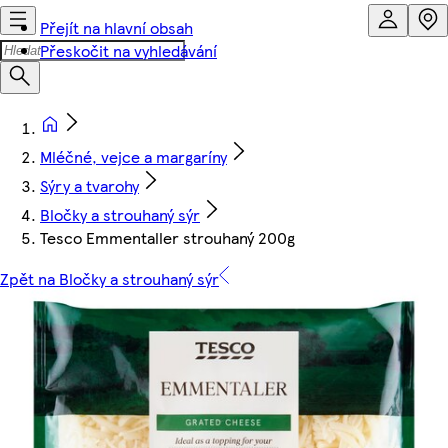
Přejít na hlavní obsah
Přeskočit na vyhledávání
Mléčné, vejce a margaríny
Sýry a tvarohy
Bločky a strouhaný sýr
Tesco Emmentaller strouhaný 200g
Zpět na Bločky a strouhaný sýr