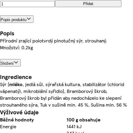
Přidat
Popis produktu
Popis
Přírodní zrající polotvrdý plnotučný sýr, strouhaný.
Množství: 0.2kg
Složení
Ingredience
Sýr [
mléko
, jedlá sůl, sýrařská kultura, stabilizátor (chlorid
vápenatý), mikrobiální syřidlo], Bramborový škrob,
Bramborový škrob byl přidán aby nedocházelo ke slepení
strouhaného sýra, Tuk v sušině min. 45 %, Sušina min. 56 %
Výživové údaje
Běžné hodnoty
100 g obsahuje
Energie
1441 kJ