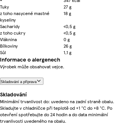
-
347 kcal
Tuky
27 g
z toho nasycené mastné
18 g
kyseliny
Sacharidy
<0,5 g
z toho cukry
<0,5 g
Vláknina
0 g
Bílkoviny
26 g
Sůl
1,1 g
Informace o alergenech
Výrobek může obsahovat vejce.
Skladování a příprava
Skladování
Minimální trvanlivost do: uvedeno na zadní straně obalu.
Skladujte v chladničce při teplotě od +1 °C do +8 °C. Po
otevření spotřebujte do 24 hodin a do data minimální
trvanlivosti uvedeného na obalu.