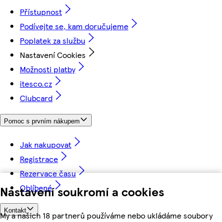
Přístupnost
Podívejte se, kam doručujeme
Poplatek za službu
Nastavení Cookies
Možnosti platby
itesco.cz
Clubcard
Pomoc s prvním nákupem
Jak nakupovat
Registrace
Rezervace času
Oblíbené
Nastavení soukromí a cookies
Kontakt
My a našich 18 partnerů používáme nebo ukládáme soubory