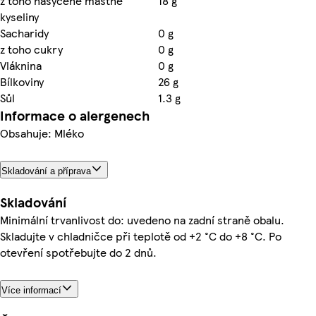
z toho nasycené mastné
18 g
kyseliny
Sacharidy
0 g
z toho cukry
0 g
Vláknina
0 g
Bílkoviny
26 g
Sůl
1.3 g
Informace o alergenech
Obsahuje: Mléko
Skladování a příprava
Skladování
Minimální trvanlivost do: uvedeno na zadní straně obalu.
Skladujte v chladničce při teplotě od +2 °C do +8 °C. Po
otevření spotřebujte do 2 dnů.
Více informací