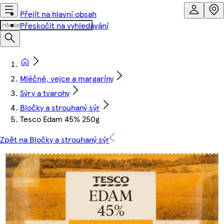
Přejít na hlavní obsah
Přeskočit na vyhledávání
Mléčné, vejce a margaríny
Sýry a tvarohy
Bločky a strouhaný sýr
Tesco Edam 45% 250g
Zpět na Bločky a strouhaný sýr