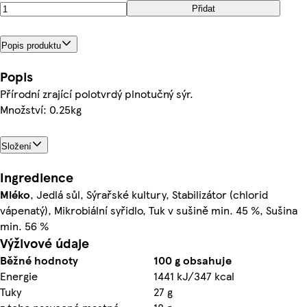
Přidat
Popis produktu
Popis
Přírodní zrající polotvrdý plnotučný sýr.
Množství: 0.25kg
Složení
Ingredience
Mléko
, Jedlá sůl, Sýrařské kultury, Stabilizátor (chlorid
vápenatý), Mikrobiální syřidlo, Tuk v sušině min. 45 %, Sušina
min. 56 %
Výživové údaje
Běžné hodnoty
100 g obsahuje
Energie
1441 kJ/347 kcal
Tuky
27 g