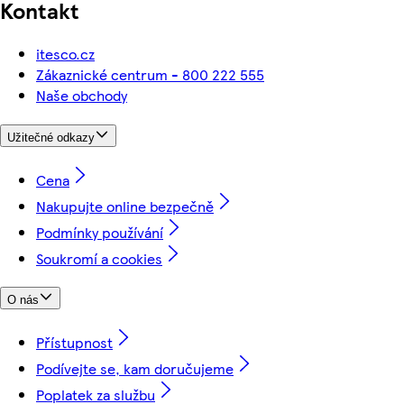
Kontakt
itesco.cz
Zákaznické centrum - 800 222 555
Naše obchody
Užitečné odkazy
Cena
Nakupujte online bezpečně
Podmínky používání
Soukromí a cookies
O nás
Přístupnost
Podívejte se, kam doručujeme
Poplatek za službu