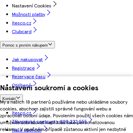
Nastavení Cookies
Možnosti platby
itesco.cz
Clubcard
Pomoc s prvním nákupem
Jak nakupovat
Registrace
Rezervace času
Oblíbené
Nastavení soukromí a cookies
Kontakt
My a našich 18 partnerů používáme nebo ukládáme soubory
cookies, abychom zajistili správné fungování webu a
itesco.cz
zpracovali osobní údaje. Povolením použití všech cookies nám
Zákaznické centrum - 800 222 555
umožníte zobrazovat například také personalizovanou
reklamu. V opačném případě zůstanou aktivní jen nezbytné
Naše obchody