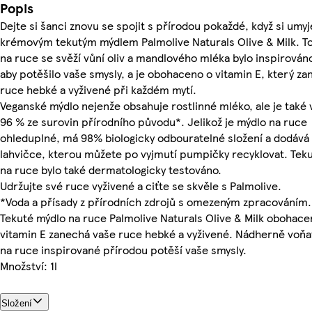
Popis
Dejte si šanci znovu se spojit s přírodou pokaždé, když si umy
krémovým tekutým mýdlem Palmolive Naturals Olive & Milk. T
na ruce se svěží vůní oliv a mandlového mléka bylo inspirován
aby potěšilo vaše smysly, a je obohaceno o vitamin E, který z
ruce hebké a vyživené při každém mytí.
Veganské mýdlo nejenže obsahuje rostlinné mléko, ale je také
96 % ze surovin přírodního původu*. Jelikož je mýdlo na ruce
ohleduplné, má 98% biologicky odbouratelné složení a dodává 
lahvičce, kterou můžete po vyjmutí pumpičky recyklovat. Tek
na ruce bylo také dermatologicky testováno.
Udržujte své ruce vyživené a ciťte se skvěle s Palmolive.
*Voda a přísady z přírodních zdrojů s omezeným zpracováním.
Tekuté mýdlo na ruce Palmolive Naturals Olive & Milk obohace
vitamin E zanechá vaše ruce hebké a vyživené. Nádherně voň
na ruce inspirované přírodou potěší vaše smysly.
Množství: 1l
Složení