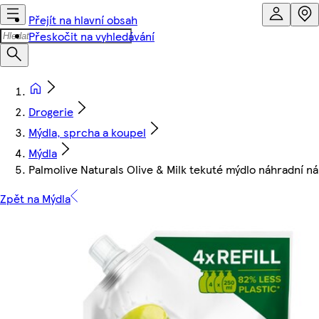
Přejít na hlavní obsah
Přeskočit na vyhledávání
Drogerie
Mýdla, sprcha a koupel
Mýdla
Palmolive Naturals Olive & Milk tekuté mýdlo náhradní n
Zpět na Mýdla