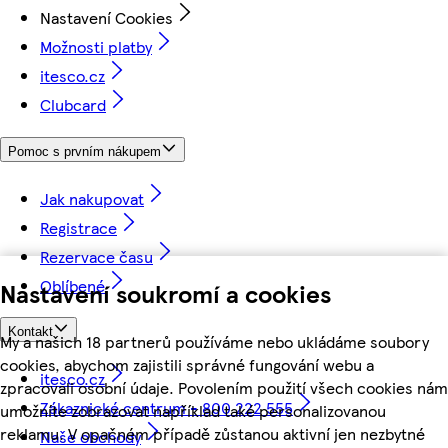
Nastavení Cookies
Možnosti platby
itesco.cz
Clubcard
Pomoc s prvním nákupem
Jak nakupovat
Registrace
Rezervace času
Oblíbené
Nastavení soukromí a cookies
Kontakt
My a našich 18 partnerů používáme nebo ukládáme soubory
cookies, abychom zajistili správné fungování webu a
itesco.cz
zpracovali osobní údaje. Povolením použití všech cookies nám
Zákaznické centrum - 800 222 555
umožníte zobrazovat například také personalizovanou
reklamu. V opačném případě zůstanou aktivní jen nezbytné
Naše obchody