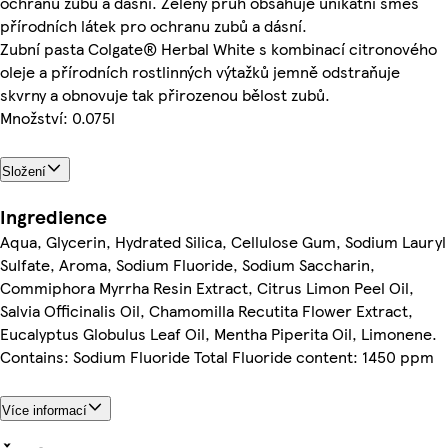
ochranu zubů a dásní. Zelený pruh obsahuje unikátní směs
přírodních látek pro ochranu zubů a dásní.
Zubní pasta Colgate® Herbal White s kombinací citronového
oleje a přírodních rostlinných výtažků jemně odstraňuje
skvrny a obnovuje tak přirozenou bělost zubů.
Množství: 0.075l
Složení
Ingredience
Aqua, Glycerin, Hydrated Silica, Cellulose Gum, Sodium Lauryl
Sulfate, Aroma, Sodium Fluoride, Sodium Saccharin,
Commiphora Myrrha Resin Extract, Citrus Limon Peel Oil,
Salvia Officinalis Oil, Chamomilla Recutita Flower Extract,
Eucalyptus Globulus Leaf Oil, Mentha Piperita Oil, Limonene.
Contains: Sodium Fluoride Total Fluoride content: 1450 ppm
Více informací