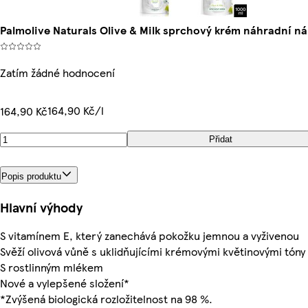
Palmolive Naturals Olive & Milk sprchový krém náhradní n
Zatím žádné hodnocení
164,90 Kč/l
164,90 Kč
Přidat
Popis produktu
Hlavní výhody
S vitamínem E, který zanechává pokožku jemnou a vyživenou
Svěží olivová vůně s uklidňujícími krémovými květinovými tóny
S rostlinným mlékem
Nové a vylepšené složení*
*Zvýšená biologická rozložitelnost na 98 %.