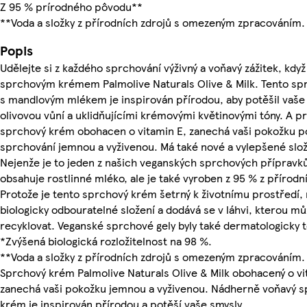
Z 95 % prírodného pôvodu**
**Voda a složky z přírodních zdrojů s omezeným zpracováním.
Popis
Udělejte si z každého sprchování výživný a voňavý zážitek, kdy
sprchovým krémem Palmolive Naturals Olive & Milk. Tento s
s mandlovým mlékem je inspirován přírodou, aby potěšil vaše 
olivovou vůní a uklidňujícími krémovými květinovými tóny. A pr
sprchový krém obohacen o vitamin E, zanechá vaši pokožku 
sprchování jemnou a vyživenou. Má také nové a vylepšené slož
Nejenže je to jeden z našich veganských sprchových přípravků
obsahuje rostlinné mléko, ale je také vyroben z 95 % z přírodn
Protože je tento sprchový krém šetrný k životnímu prostředí
biologicky odbouratelné složení a dodává se v láhvi, kterou m
recyklovat. Veganské sprchové gely byly také dermatologicky t
*Zvýšená biologická rozložitelnost na 98 %.
**Voda a složky z přírodních zdrojů s omezeným zpracováním.
Sprchový krém Palmolive Naturals Olive & Milk obohacený o vi
zanechá vaši pokožku jemnou a vyživenou. Nádherně voňavý 
krém je inspirován přírodou a potěší vaše smysly.