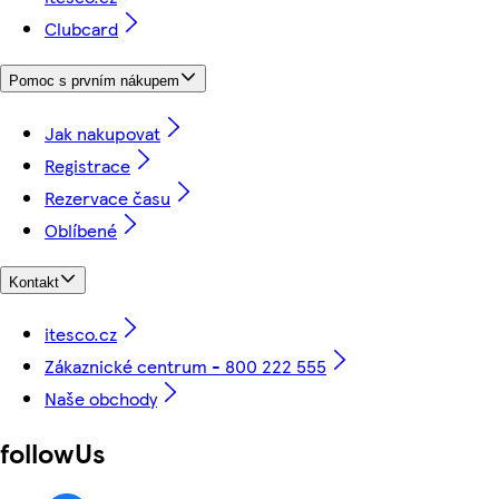
Clubcard
Pomoc s prvním nákupem
Jak nakupovat
Registrace
Rezervace času
Oblíbené
Kontakt
itesco.cz
Zákaznické centrum - 800 222 555
Naše obchody
followUs