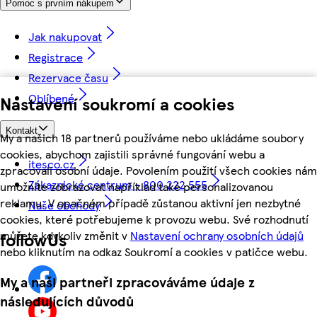
Pomoc s prvním nákupem
Jak nakupovat
Registrace
Rezervace času
Oblíbené
Nastavení soukromí a cookies
Kontakt
My a našich 18 partnerů používáme nebo ukládáme soubory
cookies, abychom zajistili správné fungování webu a
itesco.cz
zpracovali osobní údaje. Povolením použití všech cookies nám
Zákaznické centrum - 800 222 555
umožníte zobrazovat například také personalizovanou
reklamu. V opačném případě zůstanou aktivní jen nezbytné
Naše obchody
cookies, které potřebujeme k provozu webu. Své rozhodnutí
můžete kdykoliv změnit v
Nastavení ochrany osobních údajů
followUs
nebo kliknutím na odkaz Soukromí a cookies v patičce webu.
My a naši partneři zpracováváme údaje z
následujících důvodů