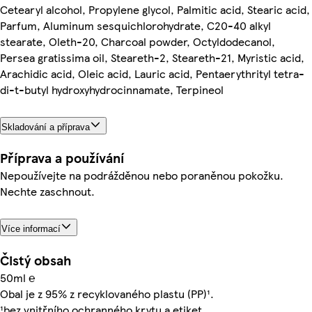
Cetearyl alcohol, Propylene glycol, Palmitic acid, Stearic acid,
Parfum, Aluminum sesquichlorohydrate, C20-40 alkyl
stearate, Oleth-20, Charcoal powder, Octyldodecanol,
Persea gratissima oil, Steareth-2, Steareth-21, Myristic acid,
Arachidic acid, Oleic acid, Lauric acid, Pentaerythrityl tetra-
di-t-butyl hydroxyhydrocinnamate, Terpineol
Skladování a příprava
Příprava a používání
Nepoužívejte na podrážděnou nebo poraněnou pokožku.
Nechte zaschnout.
Více informací
Čistý obsah
50ml ℮
Obal je z 95% z recyklovaného plastu (PP)¹.
¹bez vnitřního ochranného krytu a etiket.