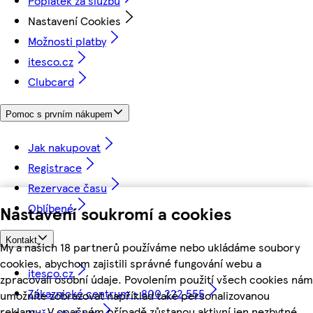
Poplatek za službu
Nastavení Cookies
Možnosti platby
itesco.cz
Clubcard
Pomoc s prvním nákupem
Jak nakupovat
Registrace
Rezervace času
Oblíbené
Nastavení soukromí a cookies
Kontakt
My a našich 18 partnerů používáme nebo ukládáme soubory
cookies, abychom zajistili správné fungování webu a
itesco.cz
zpracovali osobní údaje. Povolením použití všech cookies nám
Zákaznické centrum - 800 222 555
umožníte zobrazovat například také personalizovanou
reklamu. V opačném případě zůstanou aktivní jen nezbytné