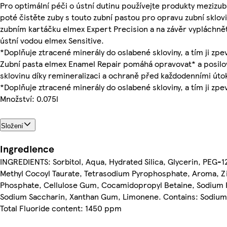
Pro optimální péči o ústní dutinu používejte produkty mezizub
poté čistěte zuby s touto zubní pastou pro opravu zubní sklov
zubním kartáčku elmex Expert Precision a na závěr vypláchně
ústní vodou elmex Sensitive.
*Doplňuje ztracené minerály do oslabené skloviny, a tím ji zpe
Zubní pasta elmex Enamel Repair pomáhá opravovat* a posilo
sklovinu díky remineralizaci a ochraně před každodenními útok
*Doplňuje ztracené minerály do oslabené skloviny, a tím ji zpe
Množství: 0.075l
Složení
Ingredience
INGREDIENTS: Sorbitol, Aqua, Hydrated Silica, Glycerin, PEG-1
Methyl Cocoyl Taurate, Tetrasodium Pyrophosphate, Aroma, Z
Phosphate, Cellulose Gum, Cocamidopropyl Betaine, Sodium 
Sodium Saccharin, Xanthan Gum, Limonene. Contains: Sodium
Total Fluoride content: 1450 ppm