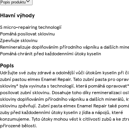
Popis produktu
Hlavní výhody
S micro-repairing technologií
Pomáhá posilovat sklovinu
Zpevňuje sklovinu
Remineralizuje doplňováním přírodního vápníku a dalších min
Pomáhá chránit před každodenními útoky kyselin
Popis
Udržujte své zuby zdravé a odolnější vůči útokům kyselin při č
zubní pastou elmex Enamel Repair. Tato zubní pasta pro oprav
skloviny* byla vyvinuta s technologií, která pomáhá opravovat*
posilovat zubní sklovinu. Dosahuje toho díky remineralizaci os
skloviny doplňováním přírodního vápníku a dalších minerálů, k
sklovinu zpěvňují. Zubní pasta elmex Enamel Repair také pom
zuby před každodenními útoky kyselin z jídla a nápojů, které
konzumujeme. Tyto útoky mohou vést k citlivosti zubů a ke ztrá
přirozené bělosti.