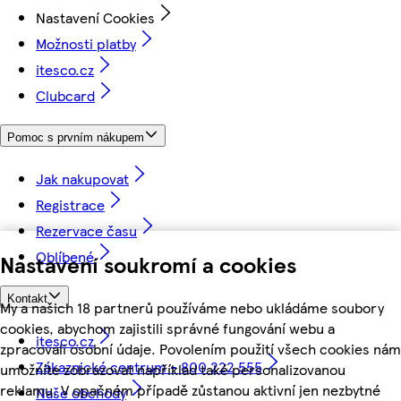
Nastavení Cookies
Možnosti platby
itesco.cz
Clubcard
Pomoc s prvním nákupem
Jak nakupovat
Registrace
Rezervace času
Oblíbené
Nastavení soukromí a cookies
Kontakt
My a našich 18 partnerů používáme nebo ukládáme soubory
cookies, abychom zajistili správné fungování webu a
itesco.cz
zpracovali osobní údaje. Povolením použití všech cookies nám
Zákaznické centrum - 800 222 555
umožníte zobrazovat například také personalizovanou
reklamu. V opačném případě zůstanou aktivní jen nezbytné
Naše obchody