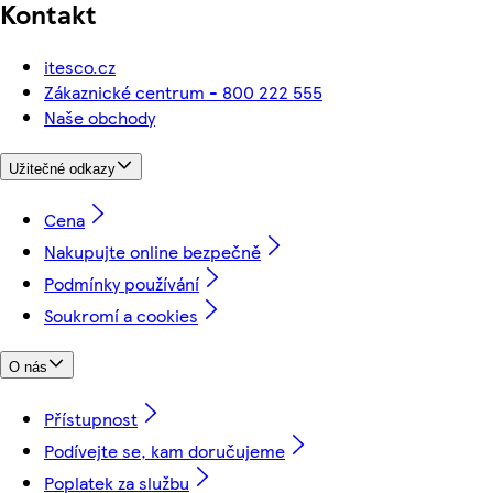
Kontakt
itesco.cz
Zákaznické centrum - 800 222 555
Naše obchody
Užitečné odkazy
Cena
Nakupujte online bezpečně
Podmínky používání
Soukromí a cookies
O nás
Přístupnost
Podívejte se, kam doručujeme
Poplatek za službu