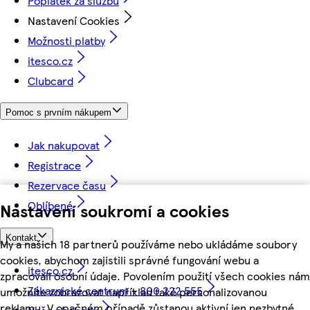
Poplatek za službu
Nastavení Cookies
Možnosti platby
itesco.cz
Clubcard
Pomoc s prvním nákupem
Jak nakupovat
Registrace
Rezervace času
Oblíbené
Nastavení soukromí a cookies
Kontakt
My a našich 18 partnerů používáme nebo ukládáme soubory
cookies, abychom zajistili správné fungování webu a
itesco.cz
zpracovali osobní údaje. Povolením použití všech cookies nám
Zákaznické centrum - 800 222 555
umožníte zobrazovat například také personalizovanou
reklamu. V opačném případě zůstanou aktivní jen nezbytné