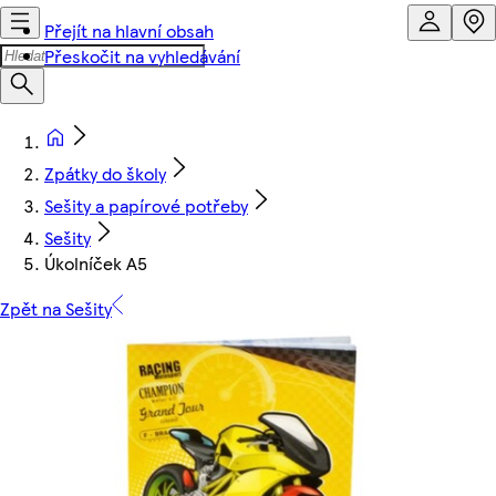
Přejít na hlavní obsah
Přeskočit na vyhledávání
Zpátky do školy
Sešity a papírové potřeby
Sešity
Úkolníček A5
Zpět na Sešity