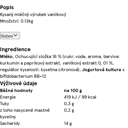
Popis
Kysaný mléčný výrobek vanilkový
Množství: 0.13kg
Složení
Ingredience
Mléko
, Ochucující složka 16 % (cukr, voda, aroma, barviva:
kurkumin a paprikový extrakt, vanilkový extrakt 0, 01 %,
regulátor kyselosti: kyselina citronová),
Jogurtová
kultura
s
bifidobacterium BB-12
Výživové údaje
Běžné hodnoty
na 100 g
Energie
419 kJ / 99 kcal
Tuky
0,3 g
z toho nasycené mastné
0,2 g
kyseliny
Sacharidy
14 g