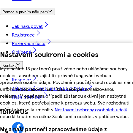
Pomoc s prvním nákupem
Jak nakupovat
Registrace
Rezervace času
Oblíbené
Nastavení soukromí a cookies
Kontakt
My a našich 18 partnerů používáme nebo ukládáme soubory
cookies, abychom zajistili správné fungování webu a
itesco.cz
zpracovali osobní údaje. Povolením použití všech cookies nám
Zákaznické centrum - 800 222 555
umožníte zobrazovat například také personalizovanou
reklamu. V opačném případě zůstanou aktivní jen nezbytné
Naše obchody
cookies, které potřebujeme k provozu webu. Své rozhodnutí
můžete kdykoliv změnit v
Nastavení ochrany osobních údajů
followUs
nebo kliknutím na odkaz Soukromí a cookies v patičce webu.
My a naši partneři zpracováváme údaje z