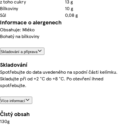
z toho cukry
13 g
Bílkoviny
10 g
Sůl
0,08 g
Informace o alergenech
Obsahuje: Mléko
Bohatý na bílkoviny
Skladování a příprava
Skladování
Spotřebujte do data uvedeného na spodní části kelímku.
Skladujte při od +2 °C do +8 °C. Po otevření ihned
spotřebujte.
Více informací
Čistý obsah
130g