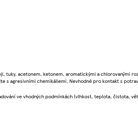
leji, tuky, acetonem, ketonem, aromatickými a chlorovanými ro
te s agresivními chemikáliemi. Nevhodné pro kontakt s potra
dování ve vhodných podmínkách (vlhkost, teplota, čistota, větr