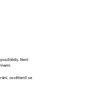
zpouštědly. Není
vinami.
ání, osvětlení) se