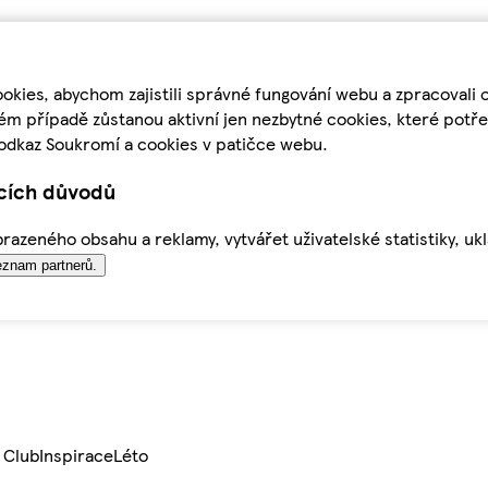
kies, abychom zajistili správné fungování webu a zpracovali 
ém případě zůstanou aktivní jen nezbytné cookies, které pot
odkaz Soukromí a cookies v patičce webu.
ících důvodů
azeného obsahu a reklamy, vytvářet uživatelské statistiky, uk
znam partnerů.
 Club
Inspirace
Léto