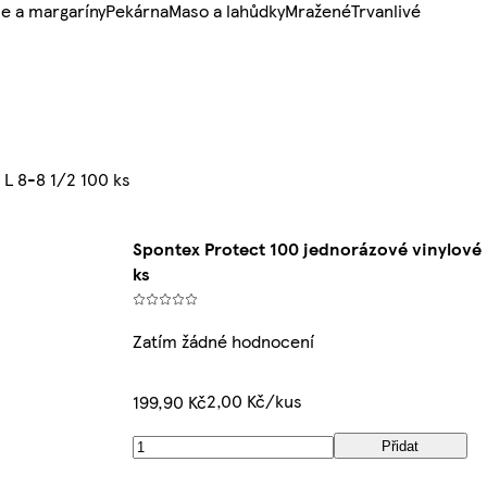
e a margaríny
Pekárna
Maso a lahůdky
Mražené
Trvanlivé
 L 8-8 1/2 100 ks
Spontex Protect 100 jednorázové vinylové 
ks
Zatím žádné hodnocení
2,00 Kč/kus
199,90 Kč
Přidat