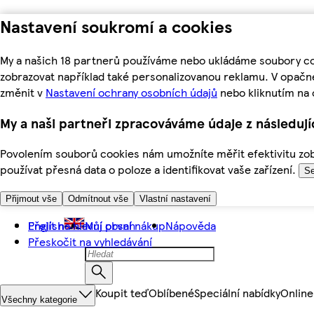
Nastavení soukromí a cookies
My a našich 18 partnerů používáme nebo ukládáme soubory coo
zobrazovat například také personalizovanou reklamu. V opačn
změnit v
Nastavení ochrany osobních údajů
nebo kliknutím na 
My a naši partneři zpracováváme údaje z následuj
Povolením souborů cookies nám umožníte měřit efektivitu zobr
používat přesná data o poloze a identifikovat vaše zařízení.
Se
Přijmout vše
Odmítnout vše
Vlastní nastavení
Přejít na hlavní obsah
English
Můj první nákup
Nápověda
Přeskočit na vyhledávání
Koupit teď
Oblíbené
Speciální nabídky
Online
Všechny kategorie