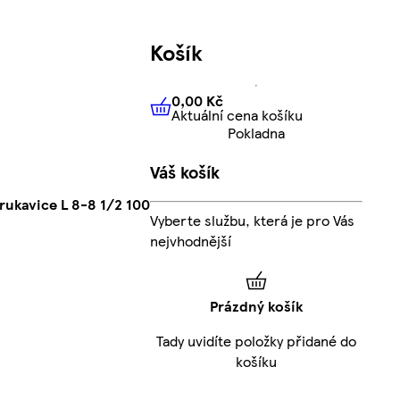
Košík
0,00 Kč
Aktuální cena košíku
0,00 Kč
Aktuální cena košíku
Pokladna
Váš košík
rukavice L 8-8 1/2 100
Vyberte službu, která je pro Vás
nejvhodnější
Prázdný košík
Tady uvidíte položky přidané do
košíku