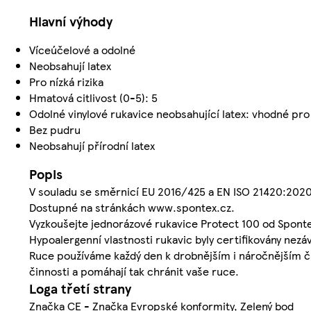
Hlavní výhody
Víceúčelové a odolné
Neobsahují latex
Pro nízká rizika
Hmatová citlivost (0-5): 5
Odolné vinylové rukavice neobsahující latex: vhodné pro li
Bez pudru
Neobsahují přírodní latex
Popis
V souladu se směrnicí EU 2016/425 a EN ISO 21420:2020
Dostupné na stránkách www.spontex.cz.
Vyzkoušejte jednorázové rukavice Protect 100 od Spont
Hypoalergenní vlastnosti rukavic byly certifikovány nezá
Ruce používáme každý den k drobnějším i náročnějším č
činnosti a pomáhají tak chránit vaše ruce.
Loga třetí strany
Značka CE - Značka Evropské konformity, Zelený bod