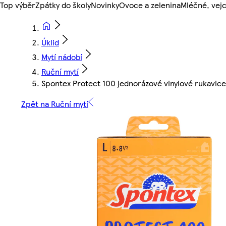
Top výběr
Zpátky do školy
Novinky
Ovoce a zelenina
Mléčné, vejc
Úklid
Mytí nádobí
Ruční mytí
Spontex Protect 100 jednorázové vinylové rukavice
Zpět na Ruční mytí