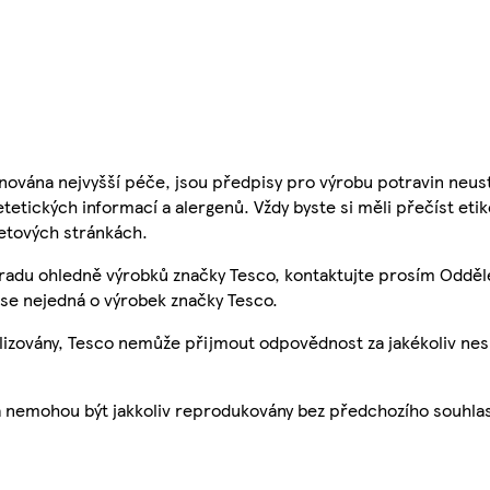
nována nejvyšší péče, jsou předpisy pro výrobu potravin neust
etetických informací a alergenů. Vždy byste si měli přečíst eti
etových stránkách.
 radu ohledně výrobků značky Tesco, kontaktujte prosím Odděl
se nejedná o výrobek značky Tesco.
ualizovány, Tesco nemůže přijmout odpovědnost za jakékoliv ne
a nemohou být jakkoliv reprodukovány bez předchozího souhla