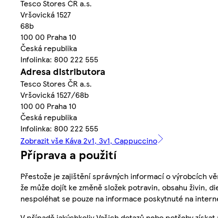
Tesco Stores ČR a.s.
Vršovická 1527
68b
100 00 Praha 10
Česká republika
Infolinka: 800 222 555
Adresa distributora
Tesco Stores ČR a.s.
Vršovická 1527/68b
100 00 Praha 10
Česká republika
Infolinka: 800 222 555
Zobrazit vše Káva 2v1, 3v1, Cappuccino
Příprava a použití
Přestože je zajištění správných informací o výrobcích vě
že může dojít ke změně složek potravin, obsahu živin, di
nespoléhat se pouze na informace poskytnuté na intern
V případě jakýchkoliv Vašich dotazů nebo potřeby získat