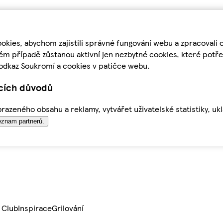
kies, abychom zajistili správné fungování webu a zpracovali 
ém případě zůstanou aktivní jen nezbytné cookies, které pot
odkaz Soukromí a cookies v patičce webu.
ících důvodů
azeného obsahu a reklamy, vytvářet uživatelské statistiky, uk
znam partnerů.
 Club
Inspirace
Grilování