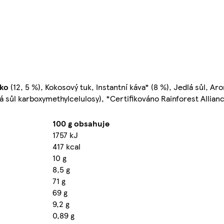
ko
(12, 5 %), Kokosový tuk, Instantní káva* (8 %), Jedlá sůl, A
á sůl karboxymethylcelulosy), *Certifikováno Rainforest Allian
100 g obsahuje
1757 kJ
417 kcal
10 g
8,5 g
71 g
69 g
9,2 g
0,89 g