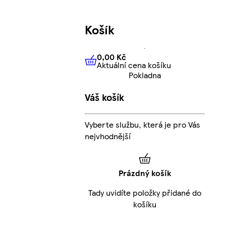
Košík
0,00 Kč
Aktuální cena košíku
0,00 Kč
Aktuální cena košíku
Pokladna
Váš košík
Vyberte službu, která je pro Vás
nejvhodnější
Prázdný košík
Tady uvidíte položky přidané do
košíku