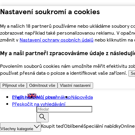
Nastavení soukromí a cookies
My a našich 18 partnerů používáme nebo ukládáme soubory coo
zobrazovat například také personalizovanou reklamu. V opačn
změnit v
Nastavení ochrany osobních údajů
nebo kliknutím na 
My a naši partneři zpracováváme údaje z následuj
Povolením souborů cookies nám umožníte měřit efektivitu zobr
používat přesná data o poloze a identifikovat vaše zařízení.
Se
Přijmout vše
Odmítnout vše
Vlastní nastavení
Přejít na hlavní obsah
English
Můj první nákup
Nápověda
Přeskočit na vyhledávání
Koupit teď
Oblíbené
Speciální nabídky
Online
Všechny kategorie