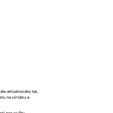
ále aktualizovány tak,
ketu na výrobku a
ení pro služby