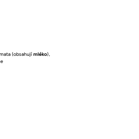
romata (obsahují
mléko
),
ce