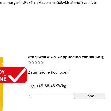
e a margaríny
Pekárna
Maso a lahůdky
Mražené
Trvanlivé
Stockwell & Co. Cappuccino Vanilla 130g
Zatím žádné hodnocení
168,46 Kč/kg
21,90 Kč
Přidat