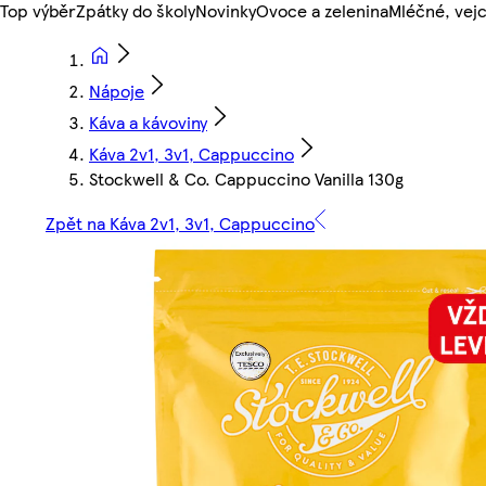
Top výběr
Zpátky do školy
Novinky
Ovoce a zelenina
Mléčné, vejc
Nápoje
Káva a kávoviny
Káva 2v1, 3v1, Cappuccino
Stockwell & Co. Cappuccino Vanilla 130g
Zpět na Káva 2v1, 3v1, Cappuccino