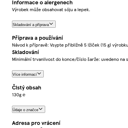
Informace o alergenech
Výrobek může obsahovat sóju a lepek.
Skladování a příprava
Příprava a používání
Návod k přípravě: Vsypte přibližně 5 lžiček (15 g) výrobk
Skladování
Minimální trvanlivost do konce/číslo šarže: uvedeno na 
Více informací
Čistý obsah
130g ℮
Údaje o značce
Adresa pro vrácení