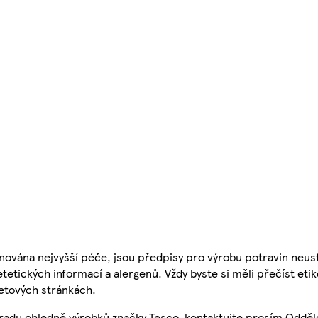
nována nejvyšší péče, jsou předpisy pro výrobu potravin neust
etetických informací a alergenů. Vždy byste si měli přečíst eti
etových stránkách.
 radu ohledně výrobků značky Tesco, kontaktujte prosím Odděl