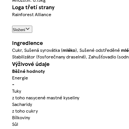
Loga třetí strany
Rainforest Alliance
Složení
Ingredience
Cukr, Sušená syrovátka (
mléko
), Sušené odstředěné
mlé
Stabilizátor (fosforečnany draselné), Zahušťovadlo (sodn
Výživové údaje
Běžné hodnoty
Energie
-
Tuky
z toho nasycené mastné kyseliny
Sacharidy
z toho cukry
Bílkoviny
Sůl