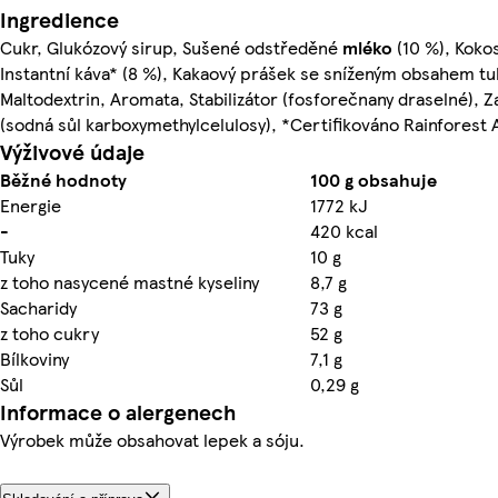
Ingredience
Cukr, Glukózový sirup, Sušené odstředěné
mléko
(10 %), Koko
Instantní káva* (8 %), Kakaový prášek se sníženým obsahem tu
Maltodextrin, Aromata, Stabilizátor (fosforečnany draselné), 
(sodná sůl karboxymethylcelulosy), *Certifikováno Rainforest 
Výživové údaje
Běžné hodnoty
100 g obsahuje
Energie
1772 kJ
-
420 kcal
Tuky
10 g
z toho nasycené mastné kyseliny
8,7 g
Sacharidy
73 g
z toho cukry
52 g
Bílkoviny
7,1 g
Sůl
0,29 g
Informace o alergenech
Výrobek může obsahovat lepek a sóju.