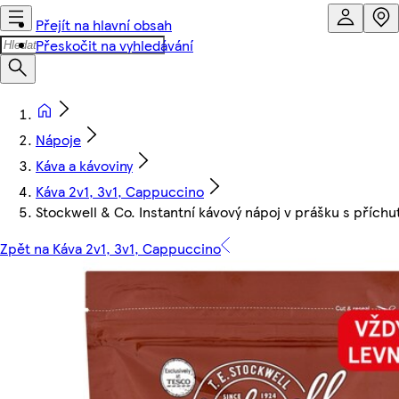
Přejít na hlavní obsah
Přeskočit na vyhledávání
Nápoje
Káva a kávoviny
Káva 2v1, 3v1, Cappuccino
Stockwell & Co. Instantní kávový nápoj v prášku s příchu
Zpět na Káva 2v1, 3v1, Cappuccino