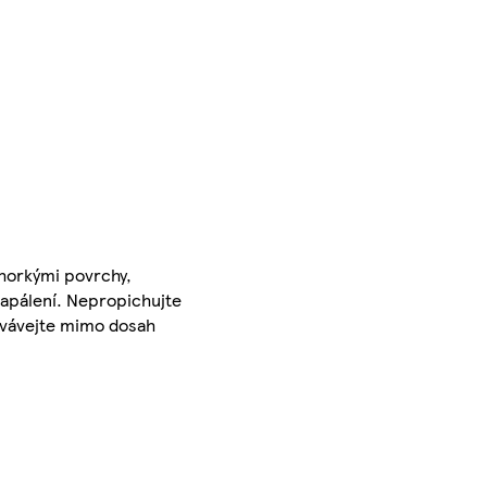
 horkými povrchy,
zapálení. Nepropichujte
hovávejte mimo dosah