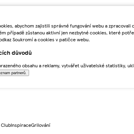
kies, abychom zajistili správné fungování webu a zpracovali 
ém případě zůstanou aktivní jen nezbytné cookies, které pot
odkaz Soukromí a cookies v patičce webu.
ících důvodů
azeného obsahu a reklamy, vytvářet uživatelské statistiky, uk
znam partnerů.
 Club
Inspirace
Grilování