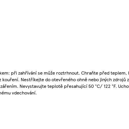
kem: při zahřívání se může roztrhnout. Chraňte před teplem,
az kouření. Nestříkejte do otevřeného ohně nebo jiných zdrojů 
 zářením. Nevystavujte teplotě přesahující 50 °C/ 122 °F. Uc
římému vdechování.