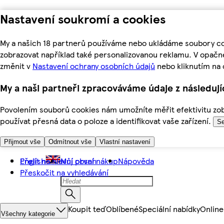
Nastavení soukromí a cookies
My a našich 18 partnerů používáme nebo ukládáme soubory coo
zobrazovat například také personalizovanou reklamu. V opačn
změnit v
Nastavení ochrany osobních údajů
nebo kliknutím na 
My a naši partneři zpracováváme údaje z následuj
Povolením souborů cookies nám umožníte měřit efektivitu zobr
používat přesná data o poloze a identifikovat vaše zařízení.
Se
Přijmout vše
Odmítnout vše
Vlastní nastavení
Přejít na hlavní obsah
English
Můj první nákup
Nápověda
Přeskočit na vyhledávání
Koupit teď
Oblíbené
Speciální nabídky
Online
Všechny kategorie