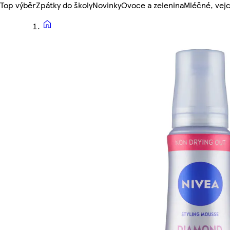
Top výběr
Zpátky do školy
Novinky
Ovoce a zelenina
Mléčné, vejc