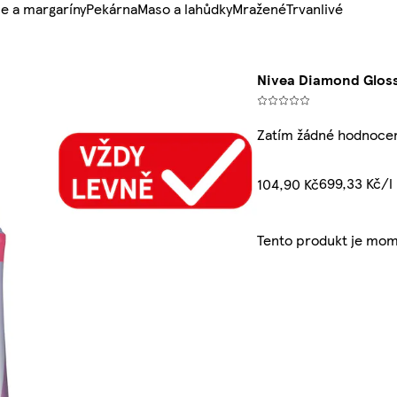
e a margaríny
Pekárna
Maso a lahůdky
Mražené
Trvanlivé
Nivea Diamond Gloss
Zatím žádné hodnoce
699,33 Kč/l
104,90 Kč
Tento produkt je mom