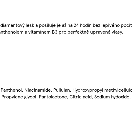
amantový lesk a posiluje je až na 24 hodin bez lepivého pocitu
panthenolem a vitamínem B3 pro perfektně upravené vlasy.
Panthenol, Niacinamide, Pullulan, Hydroxypropyl methylcellul
Propylene glycol, Pantolactone, Citric acid, Sodium hydoxide