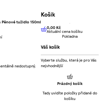
Košík
 Pěnové tužidlo 150ml
0,00 Kč
Aktuální cena košíku
0,00 Kč
Aktuální cena košíku
Pokladna
ní
Váš košík
Vyberte službu, která je pro Vás
nejvhodnější
entálně nedostupný.
Prázdný košík
Tady uvidíte položky přidané do
košíku