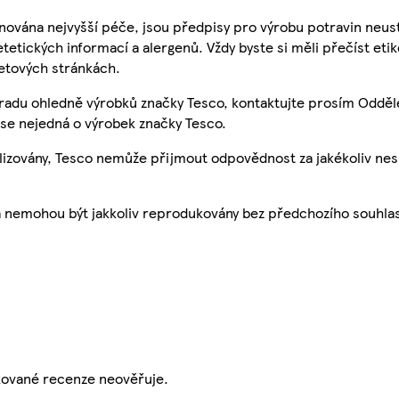
nována nejvyšší péče, jsou předpisy pro výrobu potravin neust
etetických informací a alergenů. Vždy byste si měli přečíst eti
etových stránkách.
 radu ohledně výrobků značky Tesco, kontaktujte prosím Odděl
se nejedná o výrobek značky Tesco.
ualizovány, Tesco nemůže přijmout odpovědnost za jakékoliv ne
a nemohou být jakkoliv reprodukovány bez předchozího souhla
ikované recenze neověřuje.