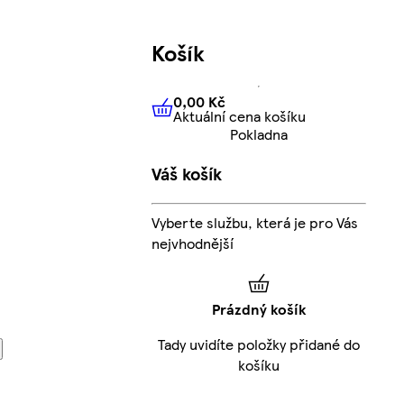
Košík
0,00 Kč
Aktuální cena košíku
0,00 Kč
Aktuální cena košíku
Pokladna
Váš košík
Vyberte službu, která je pro Vás
nejvhodnější
Prázdný košík
Tady uvidíte položky přidané do
košíku