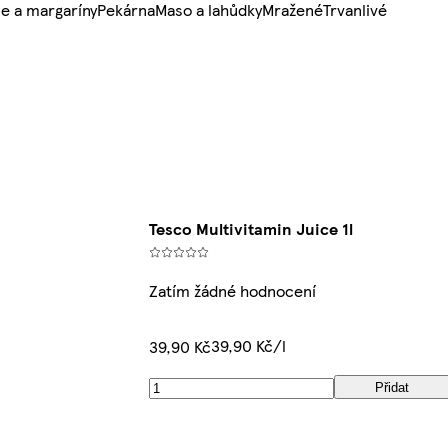
e a margaríny
Pekárna
Maso a lahůdky
Mražené
Trvanlivé
Tesco Multivitamin Juice 1l
Zatím žádné hodnocení
39,90 Kč/l
39,90 Kč
Přidat