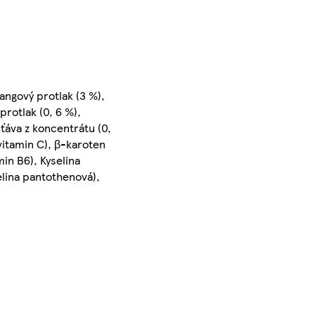
angový protlak (3 %),
rotlak (0, 6 %),
ťáva z koncentrátu (0,
(vitamin C), β-karoten
min B6), Kyselina
elina pantothenová),