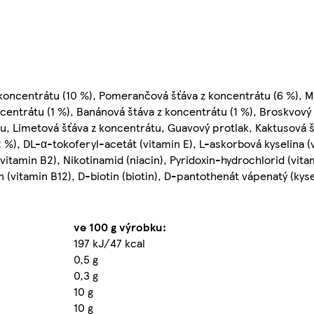
koncentrátu (10 %), Pomerančová šťáva z koncentrátu (6 %), M
entrátu (1 %), Banánová štáva z koncentrátu (1 %), Broskvový p
tu, Limetová šťáva z koncentrátu, Guavový protlak, Kaktusová š
 02 %), DL-α-tokoferyl-acetát (vitamin E), L-askorbová kyselina 
(vitamin B2), Nikotinamid (niacin), Pyridoxin-hydrochlorid (vita
 (vitamin B12), D-biotin (biotin), D-pantothenát vápenatý (kys
ve 100 g výrobku:
197 kJ/47 kcal
0,5 g
0,3 g
10 g
10 g