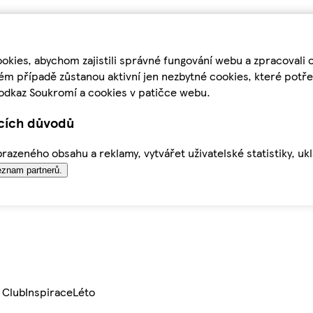
kies, abychom zajistili správné fungování webu a zpracovali 
ém případě zůstanou aktivní jen nezbytné cookies, které pot
odkaz Soukromí a cookies v patičce webu.
ících důvodů
azeného obsahu a reklamy, vytvářet uživatelské statistiky, uk
znam partnerů.
 Club
Inspirace
Léto