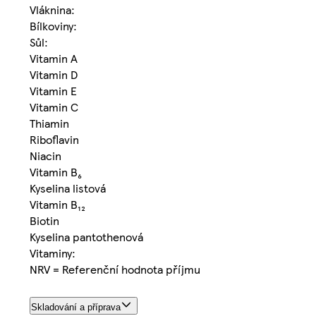
Vláknina:
Bílkoviny:
Sůl:
Vitamin A
Vitamin D
Vitamin E
Vitamin C
Thiamin
Riboflavin
Niacin
Vitamin B₆
Kyselina listová
Vitamin B₁₂
Biotin
Kyselina pantothenová
Vitaminy:
NRV = Referenční hodnota příjmu
Skladování a příprava