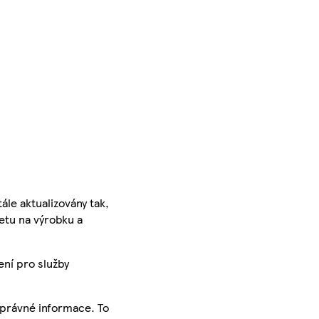
ále aktualizovány tak,
ketu na výrobku a
ení pro služby
správné informace. To