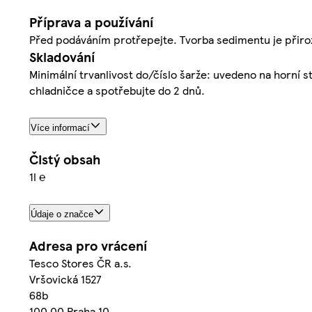
Příprava a používání
Před podáváním protřepejte. Tvorba sedimentu je přiroz
Skladování
Minimální trvanlivost do/číslo šarže: uvedeno na horní s
chladničce a spotřebujte do 2 dnů.
Více informací
Čistý obsah
1l ℮
Údaje o značce
Adresa pro vrácení
Tesco Stores ČR a.s.
Vršovická 1527
68b
100 00 Praha 10