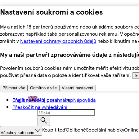
Nastavení soukromí a cookies
My a našich 18 partnerů používáme nebo ukládáme soubory coo
zobrazovat například také personalizovanou reklamu. V opačn
změnit v
Nastavení ochrany osobních údajů
nebo kliknutím na 
My a naši partneři zpracováváme údaje z následuj
Povolením souborů cookies nám umožníte měřit efektivitu zobr
používat přesná data o poloze a identifikovat vaše zařízení.
Se
Přijmout vše
Odmítnout vše
Vlastní nastavení
Přejít na hlavní obsah
English
Můj první nákup
Nápověda
Přeskočit na vyhledávání
Koupit teď
Oblíbené
Speciální nabídky
Online
Všechny kategorie