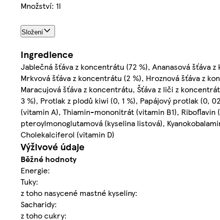
Množství: 1l
Složení
Ingredience
Jablečná šťáva z koncentrátu (72 %), Ananasová šťáva z 
Mrkvová šťáva z koncentrátu (2 %), Hroznová šťáva z konc
Maracujová šťáva z koncentrátu, Šťáva z liči z koncentrá
3 %), Protlak z plodů kiwi (0, 1 %), Papájový protlak (0,
(vitamin A), Thiamin-mononitrát (vitamin B1), Riboflavin 
pteroylmonoglutamová (kyselina listová), Kyanokobalamin
Cholekalciferol (vitamin D)
Výživové údaje
Běžné hodnoty
Energie:
Tuky:
z toho nasycené mastné kyseliny:
Sacharidy:
z toho cukry: