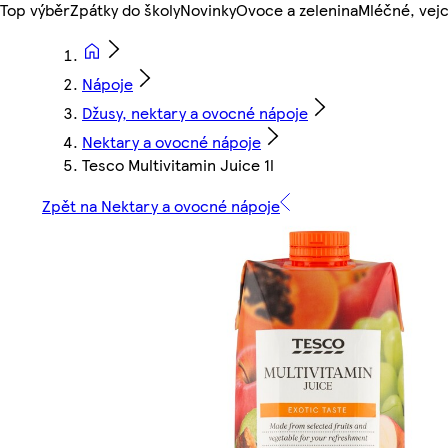
Top výběr
Zpátky do školy
Novinky
Ovoce a zelenina
Mléčné, vejc
Nápoje
Džusy, nektary a ovocné nápoje
Nektary a ovocné nápoje
Tesco Multivitamin Juice 1l
Zpět na Nektary a ovocné nápoje