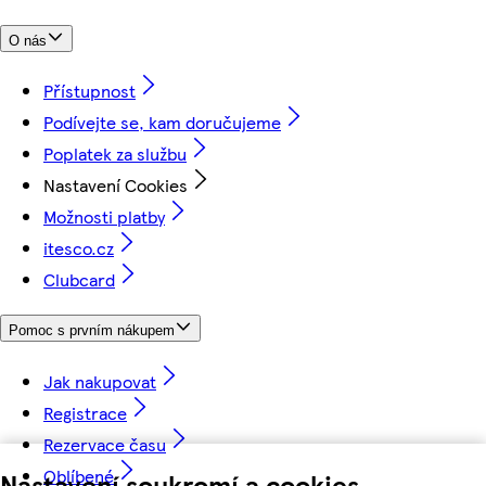
O nás
Přístupnost
Podívejte se, kam doručujeme
Poplatek za službu
Nastavení Cookies
Možnosti platby
itesco.cz
Clubcard
Pomoc s prvním nákupem
Jak nakupovat
Registrace
Rezervace času
Oblíbené
Nastavení soukromí a cookies