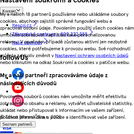
Kontakt
My a našich 18 partnerů používáme nebo ukládáme soubory
cookies, abychom zajistili správné fungování webu a
itesco.cz
zpracovali osobní údaje. Povolením použití všech cookies nám
Zákaznické centrum - 800 222 555
umožníte zobrazovat například také personalizovanou
reklamu. V opačném případě zůstanou aktivní jen nezbytné
Naše obchody
cookies, které potřebujeme k provozu webu. Své rozhodnutí
můžete kdykoliv změnit v
Nastavení ochrany osobních údajů
followUs
nebo kliknutím na odkaz Soukromí a cookies v patičce webu.
My a naši partneři zpracováváme údaje z
následujících důvodů
Povolením souborů cookies nám umožníte měřit efektivitu
zobrazeného obsahu a reklamy, vytvářet uživatelské statistiky,
ukládat nebo přistupovat k informacím ve vašem zařízení,
©
Tesco Stores ČR a.s. 2026
používat přesná data o poloze a identifikovat vaše zařízení.
Seznam partnerů.