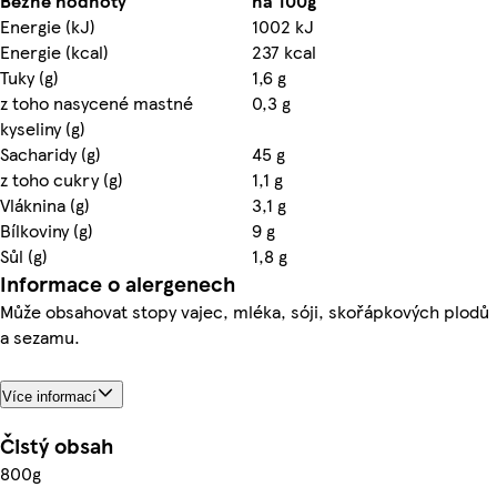
Běžné hodnoty
na 100g
Energie (kJ)
1002 kJ
Energie (kcal)
237 kcal
Tuky (g)
1,6 g
z toho nasycené mastné
0,3 g
kyseliny (g)
Sacharidy (g)
45 g
z toho cukry (g)
1,1 g
Vláknina (g)
3,1 g
Bílkoviny (g)
9 g
Sůl (g)
1,8 g
Informace o alergenech
Může obsahovat stopy vajec, mléka, sóji, skořápkových plodů
a sezamu.
Více informací
Čistý obsah
800g