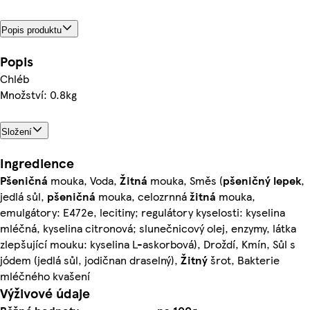
Popis produktu
Popis
Chléb
Množství: 0.8kg
Složení
Ingredience
Pšeničná
mouka, Voda,
Žitná
mouka, Směs (
pšeničný lepek
,
jedlá sůl,
pšeničná
mouka, celozrnná
žitná
mouka,
emulgátory: E472e, lecitiny; regulátory kyselosti: kyselina
mléčná, kyselina citronová; slunečnicový olej, enzymy, látka
zlepšující mouku: kyselina L-askorbová), Droždí, Kmín, Sůl s
jódem (jedlá sůl, jodičnan draselný),
Žitný
šrot, Bakterie
mléčného kvašení
Výživové údaje