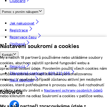
Clubcard
Pomoc s prvním nákupem
Jak nakupovat
Registrace
Rezervace času
Oblíbené
Nastavení soukromí a cookies
Kontakt
My a našich 18 partnerů používáme nebo ukládáme soubory
cookies, abychom zajistili správné fungování webu a
itesco.cz
zpracovali osobní údaje. Povolením použití všech cookies nám
Zákaznické centrum - 800 222 555
umožníte zobrazovat například také personalizovanou
reklamu. V opačném případě zůstanou aktivní jen nezbytné
Naše obchody
cookies, které potřebujeme k provozu webu. Své rozhodnutí
můžete kdykoliv změnit v
Nastavení ochrany osobních údajů
followUs
nebo kliknutím na odkaz Soukromí a cookies v patičce webu.
My a naši partneři zpracováváme údaje z