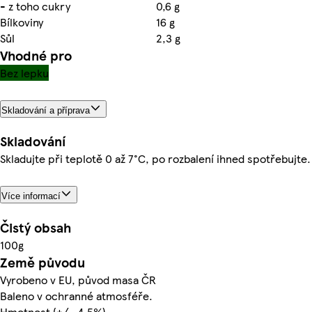
- z toho cukry
0,6 g
Bílkoviny
16 g
Sůl
2,3 g
Vhodné pro
Bez lepku
Skladování a příprava
Skladování
Skladujte při teplotě 0 až 7°C, po rozbalení ihned spotřebujte.
Více informací
Čistý obsah
100g
Země původu
Vyrobeno v EU, původ masa ČR
Baleno v ochranné atmosféře.
Hmotnost (+/- 4,5%).