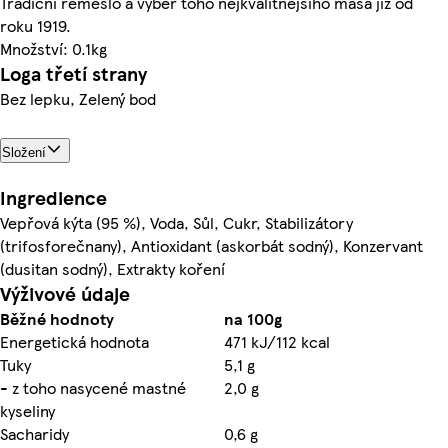
Tradiční řemeslo a výběr toho nejkvalitnějšího masa již od
roku 1919.
Množství: 0.1kg
Loga třetí strany
Bez lepku, Zelený bod
Složení
Ingredience
Vepřová kýta (95 %), Voda, Sůl, Cukr, Stabilizátory
(trifosforečnany), Antioxidant (askorbát sodný), Konzervant
(dusitan sodný), Extrakty koření
Výživové údaje
Běžné hodnoty
na 100g
Energetická hodnota
471 kJ/112 kcal
Tuky
5,1 g
- z toho nasycené mastné
2,0 g
kyseliny
Sacharidy
0,6 g