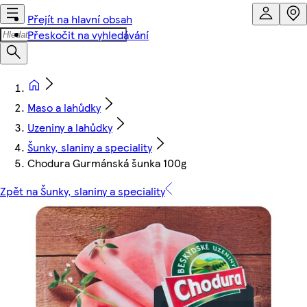
Přejít na hlavní obsah
Přeskočit na vyhledávání
Maso a lahůdky
Uzeniny a lahůdky
Šunky, slaniny a speciality
Chodura Gurmánská šunka 100g
Zpět na Šunky, slaniny a speciality