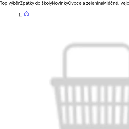
Top výběr
Zpátky do školy
Novinky
Ovoce a zelenina
Mléčné, vejc