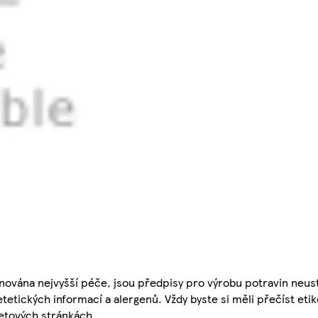
nována nejvyšší péče, jsou předpisy pro výrobu potravin neust
etetických informací a alergenů. Vždy byste si měli přečíst eti
etových stránkách.