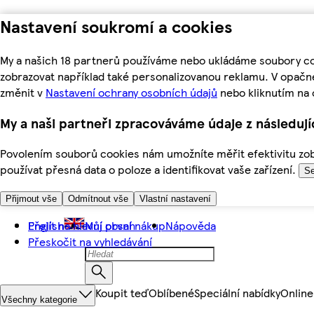
Nastavení soukromí a cookies
My a našich 18 partnerů používáme nebo ukládáme soubory coo
zobrazovat například také personalizovanou reklamu. V opačn
změnit v
Nastavení ochrany osobních údajů
nebo kliknutím na 
My a naši partneři zpracováváme údaje z následuj
Povolením souborů cookies nám umožníte měřit efektivitu zobr
používat přesná data o poloze a identifikovat vaše zařízení.
Se
Přijmout vše
Odmítnout vše
Vlastní nastavení
Přejít na hlavní obsah
English
Můj první nákup
Nápověda
Přeskočit na vyhledávání
Koupit teď
Oblíbené
Speciální nabídky
Online
Všechny kategorie