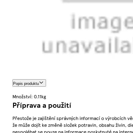
Popis produktu
Množství: 0.11kg
Příprava a použití
Přestože je zajištění správných informací o výrobcích vě
že může dojít ke změně složek potravin, obsahu živin, di
nespoléhat se pouze na informace poskytnuté na intern