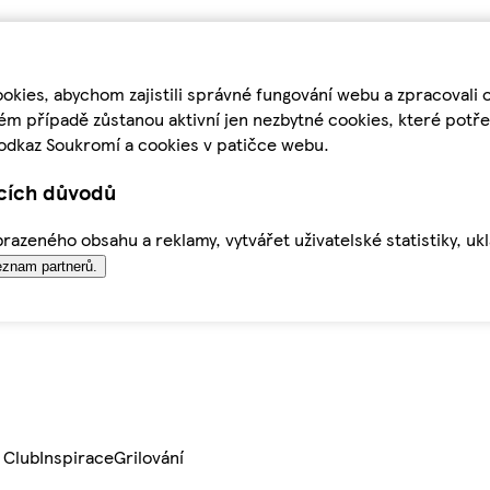
kies, abychom zajistili správné fungování webu a zpracovali 
ém případě zůstanou aktivní jen nezbytné cookies, které pot
odkaz Soukromí a cookies v patičce webu.
ících důvodů
azeného obsahu a reklamy, vytvářet uživatelské statistiky, uk
znam partnerů.
 Club
Inspirace
Grilování