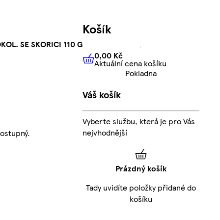
Košík
OL. SE SKORICI 110 G
0,00 Kč
Aktuální cena košíku
0,00 Kč
Aktuální cena košíku
Pokladna
Váš košík
Vyberte službu, která je pro Vás
nejvhodnější
ostupný.
Prázdný košík
Tady uvidíte položky přidané do
košíku