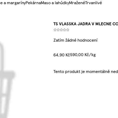
e a margaríny
Pekárna
Maso a lahůdky
Mražené
Trvanlivé
TS VLASSKA JADRA V MLECNE COK
Zatím žádné hodnocení
590,00 Kč/kg
64,90 Kč
Tento produkt je momentálně ned