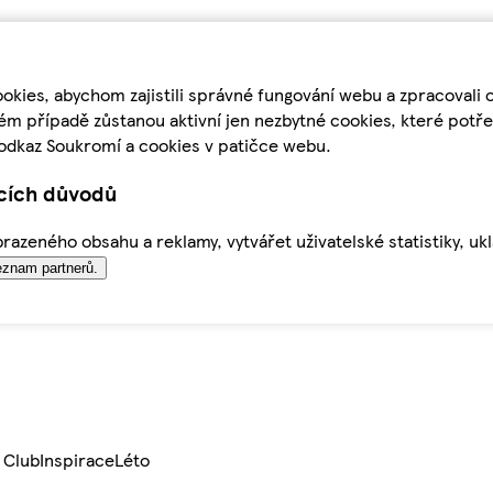
kies, abychom zajistili správné fungování webu a zpracovali 
ém případě zůstanou aktivní jen nezbytné cookies, které pot
odkaz Soukromí a cookies v patičce webu.
ících důvodů
azeného obsahu a reklamy, vytvářet uživatelské statistiky, uk
znam partnerů.
 Club
Inspirace
Léto