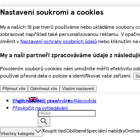
Nastavení soukromí a cookies
My a našich 18 partnerů používáme nebo ukládáme soubory coo
zobrazovat například také personalizovanou reklamu. V opačn
změnit v
Nastavení ochrany osobních údajů
nebo kliknutím na 
My a naši partneři zpracováváme údaje z následuj
Povolením souborů cookies nám umožníte měřit efektivitu zobr
používat přesná data o poloze a identifikovat vaše zařízení.
Se
Přijmout vše
Odmítnout vše
Vlastní nastavení
Přejít na hlavní obsah
English
Můj první nákup
Nápověda
Přeskočit na vyhledávání
Koupit teď
Oblíbené
Speciální nabídky
Online
Všechny kategorie