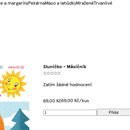
e a margaríny
Pekárna
Maso a lahůdky
Mražené
Trvanlivé
Sluníčko - Měsíčník
Zatím žádné hodnocení
69,00 Kč/kus
69,00 Kč
Přidat