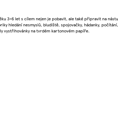
u 3-6 let s cílem nejen je pobavit, ale také připravit na nástup
ubriky hledání nesmyslů, bludiště, spojovačky, hádanky, počítán
byly vystřihovánky na tvrdém kartonovém papíře.