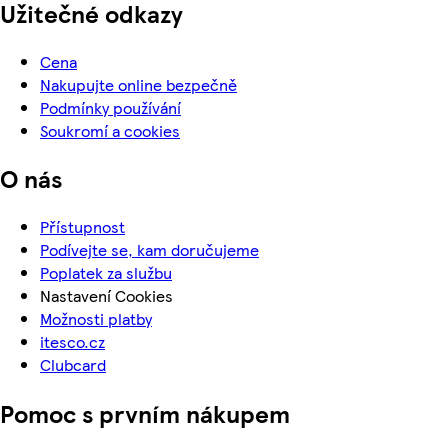
Užitečné odkazy
Cena
Nakupujte online bezpečně
Podmínky používání
Soukromí a cookies
O nás
Přístupnost
Podívejte se, kam doručujeme
Poplatek za službu
Nastavení Cookies
Možnosti platby
itesco.cz
Clubcard
Pomoc s prvním nákupem