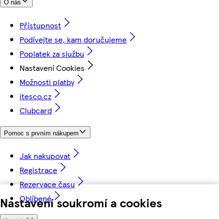
O nás
Přístupnost
Podívejte se, kam doručujeme
Poplatek za službu
Nastavení Cookies
Možnosti platby
itesco.cz
Clubcard
Pomoc s prvním nákupem
Jak nakupovat
Registrace
Rezervace času
Oblíbené
Nastavení soukromí a cookies