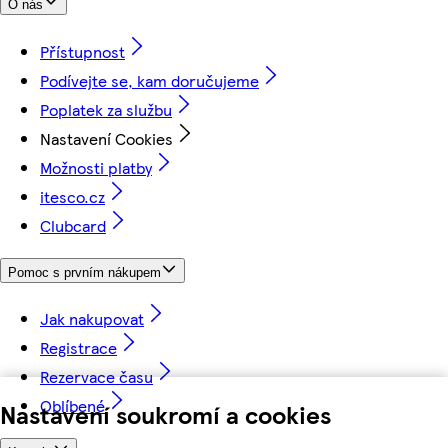
O nás
Přístupnost
Podívejte se, kam doručujeme
Poplatek za službu
Nastavení Cookies
Možnosti platby
itesco.cz
Clubcard
Pomoc s prvním nákupem
Jak nakupovat
Registrace
Rezervace času
Oblíbené
Nastavení soukromí a cookies