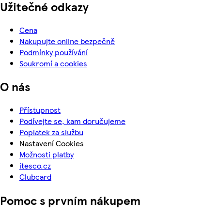
Užitečné odkazy
Cena
Nakupujte online bezpečně
Podmínky používání
Soukromí a cookies
O nás
Přístupnost
Podívejte se, kam doručujeme
Poplatek za službu
Nastavení Cookies
Možnosti platby
itesco.cz
Clubcard
Pomoc s prvním nákupem