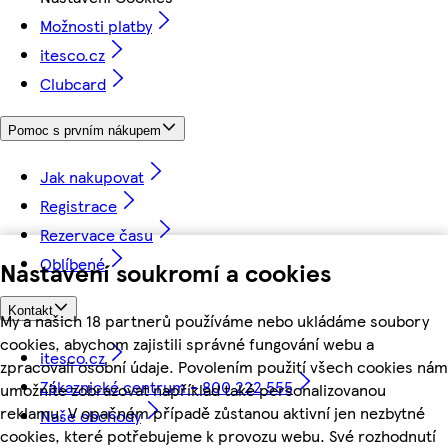
Možnosti platby
itesco.cz
Clubcard
Pomoc s prvním nákupem
Jak nakupovat
Registrace
Rezervace času
Oblíbené
Nastavení soukromí a cookies
Kontakt
My a našich 18 partnerů používáme nebo ukládáme soubory
cookies, abychom zajistili správné fungování webu a
itesco.cz
zpracovali osobní údaje. Povolením použití všech cookies nám
Zákaznické centrum - 800 222 555
umožníte zobrazovat například také personalizovanou
reklamu. V opačném případě zůstanou aktivní jen nezbytné
Naše obchody
cookies, které potřebujeme k provozu webu. Své rozhodnutí