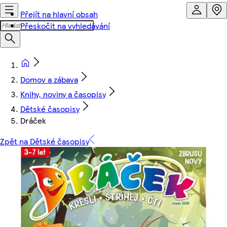
Přejít na hlavní obsah
Přeskočit na vyhledávání
Domov a zábava
Knihy, noviny a časopisy
Dětské časopisy
Dráček
Zpět na Dětské časopisy