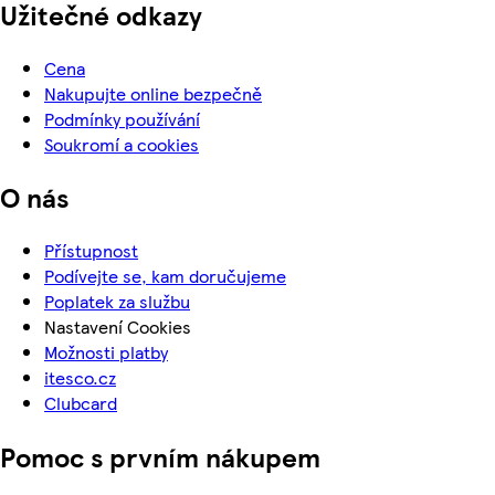
Užitečné odkazy
Cena
Nakupujte online bezpečně
Podmínky používání
Soukromí a cookies
O nás
Přístupnost
Podívejte se, kam doručujeme
Poplatek za službu
Nastavení Cookies
Možnosti platby
itesco.cz
Clubcard
Pomoc s prvním nákupem