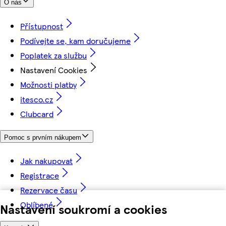
O nás
Přístupnost
Podívejte se, kam doručujeme
Poplatek za službu
Nastavení Cookies
Možnosti platby
itesco.cz
Clubcard
Pomoc s prvním nákupem
Jak nakupovat
Registrace
Rezervace času
Oblíbené
Nastavení soukromí a cookies