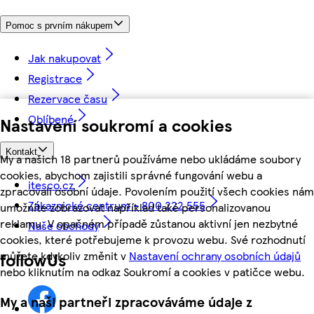
Pomoc s prvním nákupem
Jak nakupovat
Registrace
Rezervace času
Oblíbené
Nastavení soukromí a cookies
Kontakt
My a našich 18 partnerů používáme nebo ukládáme soubory
cookies, abychom zajistili správné fungování webu a
itesco.cz
zpracovali osobní údaje. Povolením použití všech cookies nám
Zákaznické centrum - 800 222 555
umožníte zobrazovat například také personalizovanou
reklamu. V opačném případě zůstanou aktivní jen nezbytné
Naše obchody
cookies, které potřebujeme k provozu webu. Své rozhodnutí
můžete kdykoliv změnit v
Nastavení ochrany osobních údajů
followUs
nebo kliknutím na odkaz Soukromí a cookies v patičce webu.
My a naši partneři zpracováváme údaje z