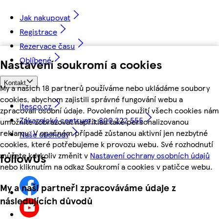
Jak nakupovat
Registrace
Rezervace času
Oblíbené
Nastavení soukromí a cookies
Kontakt
My a našich 18 partnerů používáme nebo ukládáme soubory
cookies, abychom zajistili správné fungování webu a
itesco.cz
zpracovali osobní údaje. Povolením použití všech cookies nám
Zákaznické centrum - 800 222 555
umožníte zobrazovat například také personalizovanou
reklamu. V opačném případě zůstanou aktivní jen nezbytné
Naše obchody
cookies, které potřebujeme k provozu webu. Své rozhodnutí
můžete kdykoliv změnit v
Nastavení ochrany osobních údajů
followUs
nebo kliknutím na odkaz Soukromí a cookies v patičce webu.
My a naši partneři zpracováváme údaje z
následujících důvodů